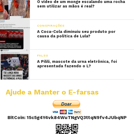
O vídeo de um monge escalando uma rocha
sem utilizar as mãos é real?
CONSPIRAÇÕES
A Coca-Cola diminuiu seu produto por
causa da política de Lula?
FALSO
A Pilili, mascote da urna eletrônica, foi
apresentada fazendo o L?
Ajude a Manter o E-farsas
BitCoin: 15c5g4Y4vk84WuTNgVQ3ttqN9fv4JUbqNP