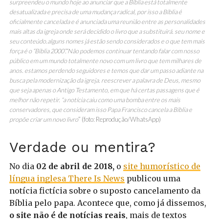
surpreendeu o mundo hoje ao anunciar que a Bíblia está totalmente
desatualizada e precisa de uma mudança radical, por isso a Bíblia é
oficialmente cancelada e é anunciada uma reunião entre as personalidades
mais altas da igreja onde será decidido o livro que a substituirá. seu nome e
seu conteúdo.alguns nomes já estão sendo considerados e o que tem mais
força é o “Biblia 2000”.“Não podemos continuar tentando falar com nosso
público em um mundo totalmente novo com um livro que tem milhares de
anos. estamos perdendo seguidores e temos que dar um passo adiante na
busca pela modernização da igreja. reescrever a palavra de Deus, mesmo
que seja apenas o Antigo Testamento, em que há certas passagens que é
melhor não repetir. “a notícia caiu como uma bomba entre os mais
conservadores, que consideram isso Papa Francisco cancela a Bíblia e
propõe criar um novo livro
” (foto: Reprodução/WhatsApp)
Verdade ou mentira?
No dia
02 de abril de 2018,
o
site humorístico de
língua inglesa There Is News
publicou uma
notícia fictícia sobre o suposto cancelamento da
Bíblia pelo papa. Acontece que, como já dissemos,
o site não é de notícias reais
, mais de textos