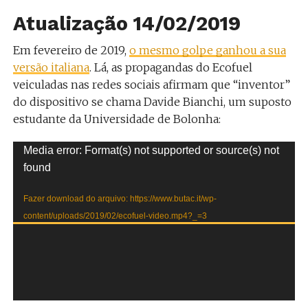
Atualização 14/02/2019
Em fevereiro de 2019,
o mesmo golpe ganhou a sua
versão italiana
. Lá, as propagandas do Ecofuel
veiculadas nas redes sociais afirmam que “inventor”
do dispositivo se chama Davide Bianchi, um suposto
estudante da Universidade de Bolonha:
Tocador
Media error: Format(s) not supported or source(s) not
de
found
vídeo
Fazer download do arquivo: https://www.butac.it/wp-
content/uploads/2019/02/ecofuel-video.mp4?_=3