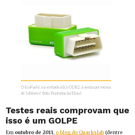
O EcoFuel é, na verdade o Eco ODB2, à venda por menos
de 5 dólares! (foto: Reprodução/Ebay)
Testes reais comprovam que
isso é um GOLPE
Em
outubro de 2011
,
o blog do Quarkslab
(dentre