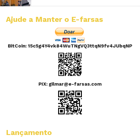
Ajude a Manter o E-farsas
BitCoin: 15c5g4Y4vk84WuTNgVQ3ttqN9fv4JUbqNP
PIX: gilmar@e-farsas.com
Lançamento