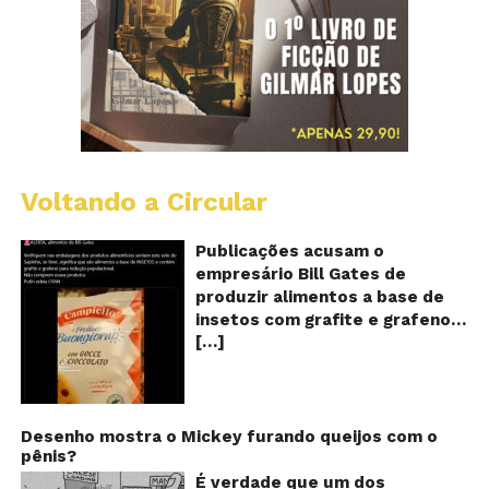
Voltando a Circular
Al
c
o
Publicações acusam o
se
empresário Bill Gates de
d
produzir alimentos a base de
sa
insetos com grafite e grafeno
c
[…]
com o objetivo de reduzir a
in
gr
população! Será verdade?
e
Vídeos e textos com
gr
acusações começaram a se
espalhar nas redes sociais na
Desenho mostra o Mickey furando queijos com o
pênis?
segunda quinzena de agosto de
2024 e afirmam que as
É verdade que um dos