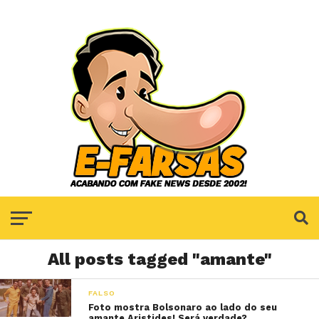
All posts tagged "amante"
FALSO
Foto mostra Bolsonaro ao lado do seu
amante Aristides! Será verdade?