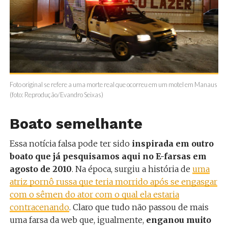
Foto original se refere a uma morte real que ocorreu em um motel em Manaus
(foto: Reprodução/Evandro Seixas)
Boato semelhante
Essa notícia falsa pode ter sido
inspirada em outro
boato que já pesquisamos aqui no E-farsas em
agosto de 2010
. Na época, surgiu a história de
uma
atriz pornô russa que teria morrido após se engasgar
com o sêmen do ator com o qual ela estaria
contracenando
. Claro que tudo não passou de mais
uma farsa da web que, igualmente,
enganou muito