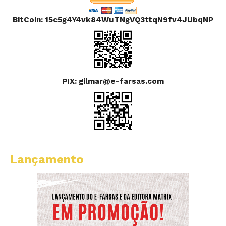
BitCoin: 15c5g4Y4vk84WuTNgVQ3ttqN9fv4JUbqNP
PIX: gilmar@e-farsas.com
Lançamento