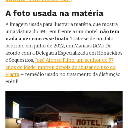
A foto usada na matéria
A imagem usada para ilustrar a matéria, que mostra
uma viatura do IML em frente a um motel,
não tem
nada a ver com esse boato
. Trata-se de um fato
ocorrido em julho de 2012, em Manaus (AM). De
acordo com a Delegacia Especializada em Homicídios
e Sequestros,
José Afonso Filho, um senhor de 57
anos de idade, morreu depois de abusar do uso do
Viagra
– remédio usado no tratamento da disfunção
erétil!