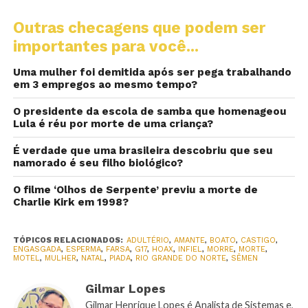
Outras checagens que podem ser
importantes para você...
Uma mulher foi demitida após ser pega trabalhando
em 3 empregos ao mesmo tempo?
O presidente da escola de samba que homenageou
Lula é réu por morte de uma criança?
É verdade que uma brasileira descobriu que seu
namorado é seu filho biológico?
O filme ‘Olhos de Serpente’ previu a morte de
Charlie Kirk em 1998?
TÓPICOS RELACIONADOS:
ADULTÉRIO
,
AMANTE
,
BOATO
,
CASTIGO
,
ENGASGADA
,
ESPERMA
,
FARSA
,
G17
,
HOAX
,
INFIEL
,
MORRE
,
MORTE
,
MOTEL
,
MULHER
,
NATAL
,
PIADA
,
RIO GRANDE DO NORTE
,
SÊMEN
Gilmar Lopes
Gilmar Henrique Lopes é Analista de Sistemas e,