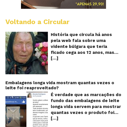
Voltando a Circular
B
Va
A
História que circula há anos
vi
pela web fala sobre uma
ce
vidente búlgara que teria
q
ficado cega aos 12 anos, mas
pr
[…]
teria previsto o fim a
o
fu
humanidade! Será verdade?
Se
Baba Vanga, a mulher que
previu o fim do mundo e do
nosso futuro, morreu em 1996
Embalagens longa vida mostram quantas vezes o
leite foi reaproveitado?
aos 90 anos de idade, e teria
sido uma das grandes videntes
É verdade que as marcações do
do século XX. De acordo com
fundo das embalagens de leite
inúmeros textos que circulam a
longa vida servem para mostrar
seu respeito, Baba Vanga teria
quantas vezes o produto foi
previsto a morte de Stalin além
[…]
reaproveitado? O alerta surgiu
de fazer incontáveis previsões
no dia 22 de novembro de 2018,