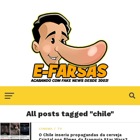
All posts tagged "chile"
CINEMA / TV
O Chile inseriu propagandas da cerveja
Cristal nos filmes da franquia Star Wars?