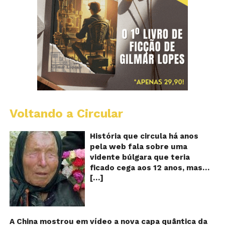
Voltando a Circular
B
Va
A
História que circula há anos
vi
pela web fala sobre uma
ce
vidente búlgara que teria
q
ficado cega aos 12 anos, mas
pr
[…]
teria previsto o fim a
o
fu
humanidade! Será verdade?
Se
Baba Vanga, a mulher que
previu o fim do mundo e do
nosso futuro, morreu em 1996
A China mostrou em vídeo a nova capa quântica da