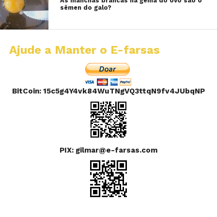
As manchas brancas na gema do ovo são o
sêmen do galo?
Ajude a Manter o E-farsas
BitCoin: 15c5g4Y4vk84WuTNgVQ3ttqN9fv4JUbqNP
PIX: gilmar@e-farsas.com