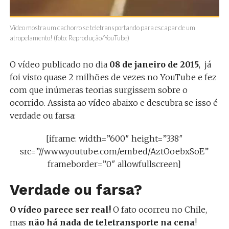
Vídeo mostra um cachorro se teletransportando para escapar de um
atropelamento! (foto: Reprodução/YouTube)
O vídeo publicado no dia
08 de janeiro de 2015
, já
foi visto quase 2 milhões de vezes no YouTube e fez
com que inúmeras teorias surgissem sobre o
ocorrido. Assista ao vídeo abaixo e descubra se isso é
verdade ou farsa:
[iframe: width=”600″ height=”338″
src=”//www.youtube.com/embed/AztOoebxSoE”
frameborder=”0″ allowfullscreen]
Verdade ou farsa?
O vídeo parece ser real!
O fato ocorreu no Chile,
mas
não há nada de teletransporte na cena
!