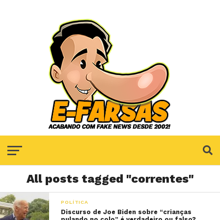
All posts tagged "correntes"
POLÍTICA
Discurso de Joe Biden sobre “crianças
pulando no colo” é verdadeiro ou falso?