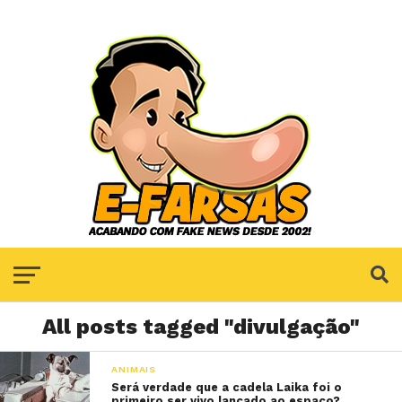
All posts tagged "divulgação"
ANIMAIS
Será verdade que a cadela Laika foi o
primeiro ser vivo lançado ao espaço?