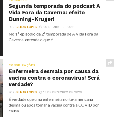
PODCASTS
Segunda temporada do podcast A
Vida Fora da Caverna: efeito
Dunning-Kruger!
POR
GILMAR LOPES
20 DE ABRIL DE 2021
No 1º episódio da 2ª temporada de A Vida Fora da
Caverna, entenda o que é...
CONSPIRAÇÕES
Enfermeira desmaia por causa da
vacina contra o coronavirus! Será
verdade?
POR
GILMAR LOPES
18 DE DEZEMBRO DE 2020
É verdade que uma enfermeira norte-americana
desmaiou após tomar a vacina contra a COVID por
causa...