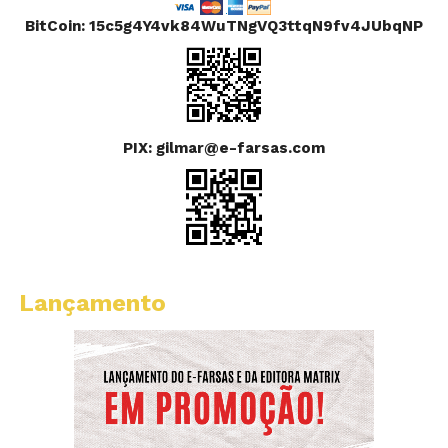
BitCoin: 15c5g4Y4vk84WuTNgVQ3ttqN9fv4JUbqNP
PIX: gilmar@e-farsas.com
Lançamento