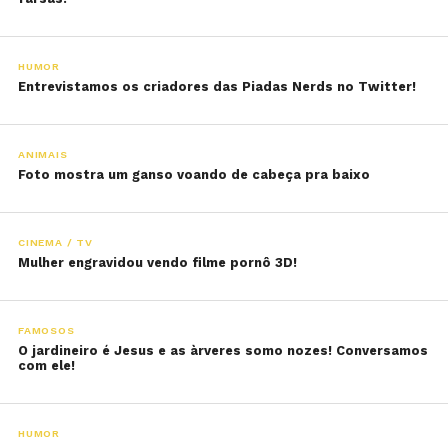
HUMOR
Entrevistamos os criadores das Piadas Nerds no Twitter!
ANIMAIS
Foto mostra um ganso voando de cabeça pra baixo
CINEMA / TV
Mulher engravidou vendo filme pornô 3D!
FAMOSOS
O jardineiro é Jesus e as àrveres somo nozes! Conversamos
com ele!
HUMOR