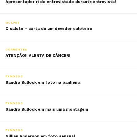
Apresentador ri do entrevistado durante entrevista!
GOLPES
O calote – carta de um devedor caloteiro
CORRENTES
ATENÇÃO!! ALERTA DE CÂNCER!
FAMOSOS
Sandra Bullock em foto na banheira
FAMOSOS
Sandra Bullock em mais uma montagem
FAMOSOS
Gillian Anderson em foto sensual