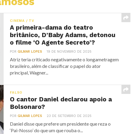
amosos
CINEMA / TV
A primeira-dama do teatro
britânico, D’Baby Adams, detonou
o filme ‘O Agente Secreto’?
POR
GILMAR LOPES
19 DE NOVEMBRO DE 2025
Atriz teria criticado negativamente o longametragem
brasileiro, além de classificar o papel do ator
principal, Wagner...
FALSO
O cantor Daniel declarou apoio a
Bolsonaro?
POR
GILMAR LOPES
23 DE SETEMBRO DE 2025
Daniel disse que prefere um presidente que reza o
‘Pai-Nosso’ do que um que rouba o...