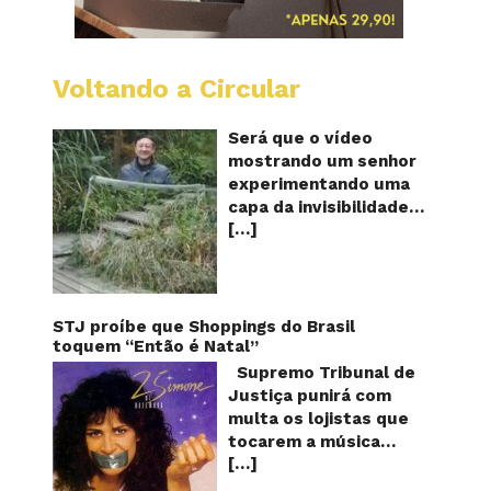
Voltando a Circular
A
China
mostro
Será que o vídeo
em
mostrando um senhor
vídeo
experimentando uma
a
capa da invisibilidade
nova
[…]
em um jardim é
capa
quântic
verdadeiro ou falso? O
da
vídeo surgiu nas redes
invisibi
sociais e em diversos
sites e blogs na
STJ proíbe que Shoppings do Brasil
segunda semana de
toquem “Então é Natal”
dezembro de 2017 e
Supremo Tribunal de
rapidamente ganhou
Justiça punirá com
centenas de milhares
multa os lojistas que
de curtidas e de
tocarem a música
compartilhamentos.
[…]
“Então é Natal”
Nele podemos ver um
interpretada pela