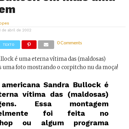
gem
Lopes
1 de abril de 2002
0 Comments
TEXTO
ullock é uma eterna vítima das (maldosas)
 uma foto mostrando o corpitcho nu da moça!
z americana Sandra Bullock é
erna vítima das (maldosas)
agens. Essa montagem
velmente foi feita no
shop ou algum programa