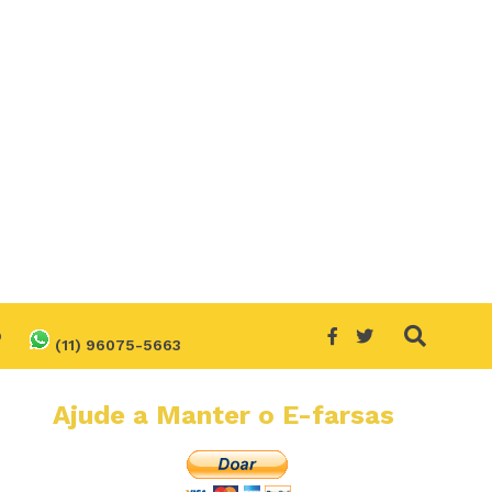
O
(11) 96075-5663
Ajude a Manter o E-farsas