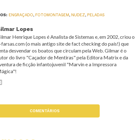
OS:
ENGRAÇADO
,
FOTOMONTAGEM
,
NUDEZ
,
PELADAS
ilmar Lopes
ilmar Henrique Lopes é Analista de Sistemas e, em 2002, criou o
-farsas.com (o mais antigo site de fact checking do país!) que
enta desvendar os boatos que circulam pela Web. Gilmar é o
utor do livro "Caçador de Mentiras" pela Editora Matrix e da
ventura de ficção infantojuvenil "Marvin e a Impressora
ágica"!
COMENTÁRIOS