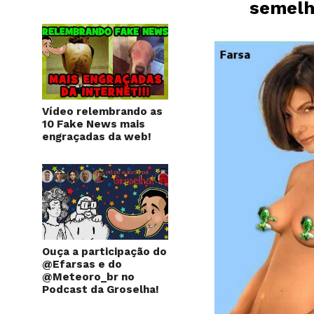
semelh
Vídeo relembrando as
10 Fake News mais
engraçadas da web!
Ouça a participação do
@Efarsas e do
@Meteoro_br no
Podcast da Groselha!