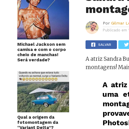
monta
Por
Gilmar 
Publicado em
Michael Jackson sem
SALVAR
camisa e com o corpo
cheio de manchas!
A atriz Sandra B
Será verdade?
montagens! Mais
A atri
uma et
mont
prova
Qual a origem da
Photo
fotomontagem da
“Variant Delta”?