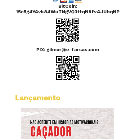
BitCoin:
15c5g4Y4vk84WuTNgVQ3ttqN9fv4JUbqNP
PIX: gilmar@e-farsas.com
Lançamento