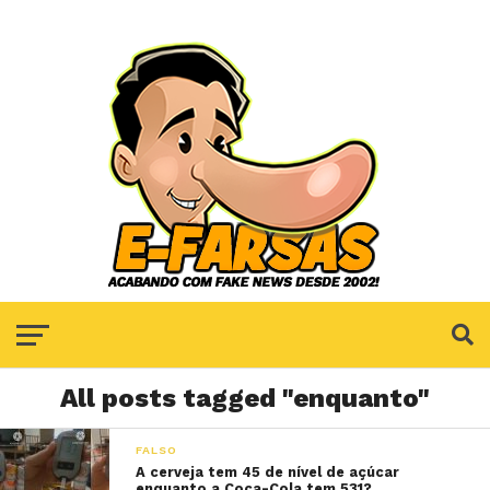
All posts tagged "enquanto"
FALSO
A cerveja tem 45 de nível de açúcar
enquanto a Coca-Cola tem 531?