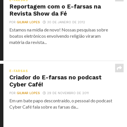
E-FARSAS
Reportagem com o E-farsas na
Revista Show da Fé
POR
GILMAR LOPES
30 DE JANEIRO DE 2012
Estamos na mídia de novo! Nossas pesquisas sobre
boatos eletrônicos envolvendo religião viraram
matéria da revista...
E-FARSAS
Criador do E-farsas no podcast
Cyber Café!
POR
GILMAR LOPES
29 DE NOVEMBRO DE 2011
Em um bate papo descontraído, o pessoal do podcast
Cyber Café fala sobre as farsas da...