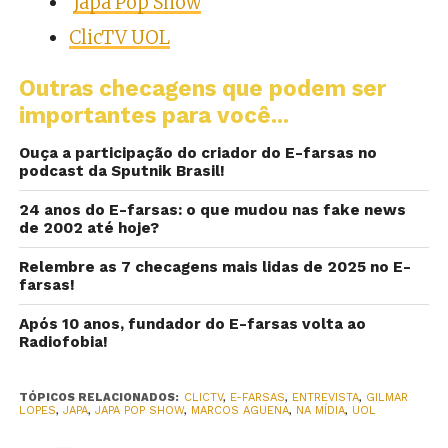
Japa Pop Show
ClicTV UOL
Outras checagens que podem ser
importantes para você...
Ouça a participação do criador do E-farsas no
podcast da Sputnik Brasil!
24 anos do E-farsas: o que mudou nas fake news
de 2002 até hoje?
Relembre as 7 checagens mais lidas de 2025 no E-
farsas!
Após 10 anos, fundador do E-farsas volta ao
Radiofobia!
TÓPICOS RELACIONADOS:
CLICTV
,
E-FARSAS
,
ENTREVISTA
,
GILMAR
LOPES
,
JAPA
,
JAPA POP SHOW
,
MARCOS AGUENA
,
NA MÍDIA
,
UOL