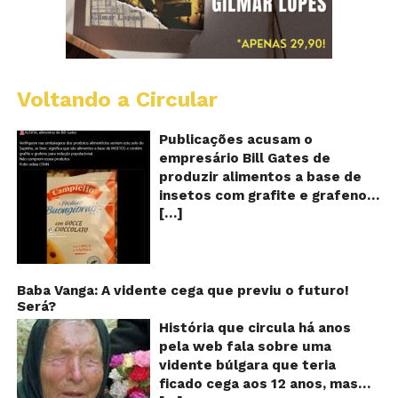
Voltando a Circular
Al
c
o
Publicações acusam o
se
empresário Bill Gates de
d
produzir alimentos a base de
sa
insetos com grafite e grafeno
c
[…]
com o objetivo de reduzir a
in
gr
população! Será verdade?
e
Vídeos e textos com
gr
acusações começaram a se
espalhar nas redes sociais na
Baba Vanga: A vidente cega que previu o futuro!
Será?
segunda quinzena de agosto de
2024 e afirmam que as
História que circula há anos
empresas do milionário norte-
pela web fala sobre uma
americano Bill Gates estariam
vidente búlgara que teria
fabricando alimentos a base de
ficado cega aos 12 anos, mas