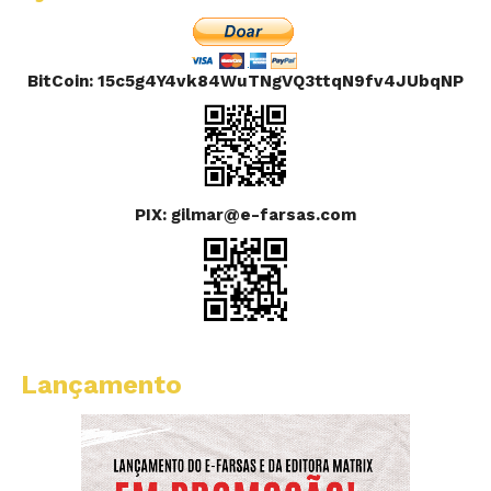
BitCoin: 15c5g4Y4vk84WuTNgVQ3ttqN9fv4JUbqNP
PIX: gilmar@e-farsas.com
Lançamento