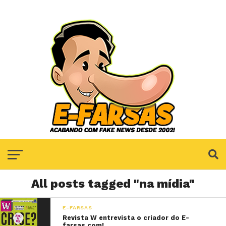
All posts tagged "na mídia"
E-FARSAS
Revista W entrevista o criador do E-
farsas.com!