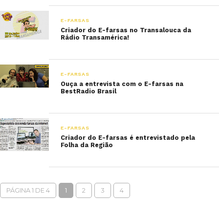
E-FARSAS
Criador do E-farsas no Transalouca da
Rádio Transamérica!
E-FARSAS
Ouça a entrevista com o E-farsas na
BestRadio Brasil
E-FARSAS
Criador do E-farsas é entrevistado pela
Folha da Região
PÁGINA 1 DE 4
1
2
3
4