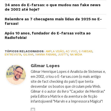
24 anos do E-farsas: o que mudou nas fake news
de 2002 até hoje?
Relembre as 7 checagens mais lidas de 2025 no E-
farsas!
Após 10 anos, fundador do E-farsas volta ao
Radiofobia!
TÓPICOS RELACIONADOS:
AMPLA VISÃO
,
AO VIVO
,
E-FARSAS
,
ENTREVISTA
,
GILMAR
,
IVANNA FABIANI
,
JUSTTV
,
NA MÍDIA
Gilmar Lopes
Gilmar Henrique Lopes é Analista de Sistemas e,
em 2002, criou o E-farsas.com (o mais antigo
site de fact checking do país!) que tenta
desvendar os boatos que circulam pela Web.
Gilmar é o autor do livro "Caçador de Mentiras"
pela Editora Matrix e da aventura de ficção
infantojuvenil "Marvin e a Impressora Mágica"!