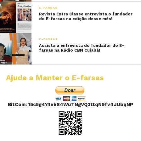
E-FARSAS
Revista Extra Classe entrevista o fundador
do E-farsas na edição desse mês!
E-FARSAS
Assista à entrevista do fundador do E-
farsas na Rádio CBN Cuiabá!
Ajude a Manter o E-farsas
BitCoin: 15c5g4Y4vk84WuTNgVQ3ttqN9fv4JUbqNP