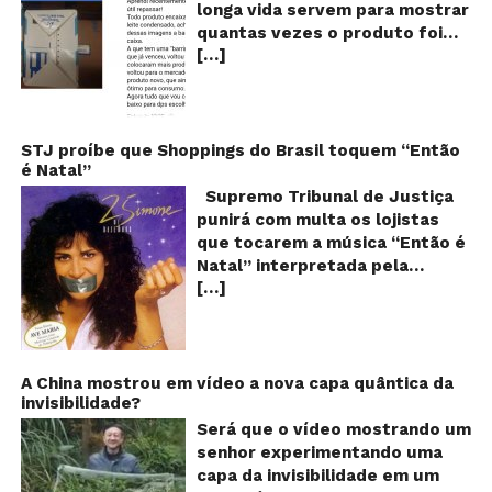
longa vida servem para mostrar
v
quantas vezes o produto foi
o
[…]
reaproveitado? O alerta surgiu
le
fo
no dia 22 de novembro de 2018,
re
em uma conta no Facebook e
rapidamente se espalhou
também através de grupos no
STJ proíbe que Shoppings do Brasil toquem “Então
é Natal”
WhatsApp. De acordo com o
texto – que já havia sido
Supremo Tribunal de Justiça
compartilhado quase 100 mil
punirá com multa os lojistas
vezes em menos de 24 horas –
que tocarem a música “Então é
as cores e numerações
Natal” interpretada pela
presentes no fundo das
[…]
cantora Simone! Será? De
embalagens longa vida seriam
acordo com notícia publicada
indicações feitas pelas
em diversos sites e blogs (e
fábricas para controlar quantas
amplamente divulgada nas
vezes o leite teria sido
redes sociais), uma das
A China mostrou em vídeo a nova capa quântica da
reaproveitado! A moça que faz
invisibilidade?
canções mais populares do
o alerta ainda avisa também
Natal brasileiro estaria proibida
Será que o vídeo mostrando um
que as caixas que possuem
de ser executada nos
senhor experimentando uma
uma barrinha colorida no fundo
Shoppings do país. Mas será
capa da invisibilidade em um