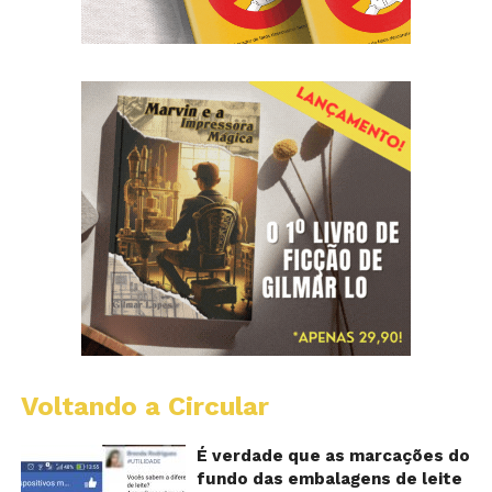
Voltando a Circular
E
lo
vi
É verdade que as marcações do
m
fundo das embalagens de leite
qu