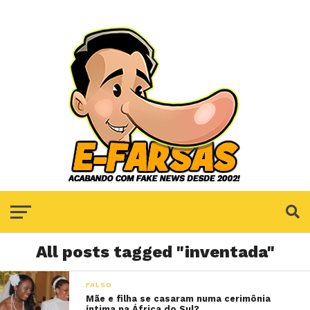
All posts tagged "inventada"
FALSO
Mãe e filha se casaram numa cerimônia
íntima na África do Sul?