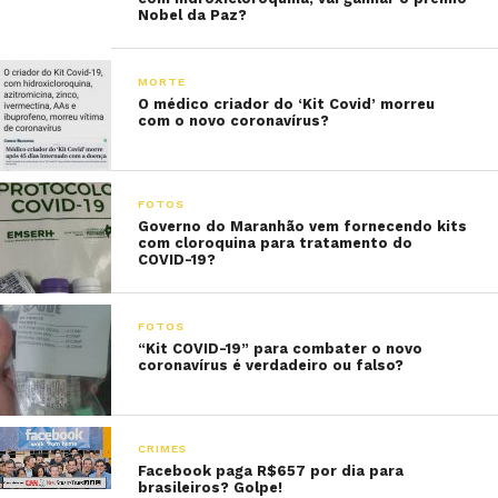
Nobel da Paz?
MORTE
O médico criador do ‘Kit Covid’ morreu
com o novo coronavírus?
FOTOS
Governo do Maranhão vem fornecendo kits
com cloroquina para tratamento do
COVID-19?
FOTOS
“Kit COVID-19” para combater o novo
coronavírus é verdadeiro ou falso?
CRIMES
Facebook paga R$657 por dia para
brasileiros? Golpe!