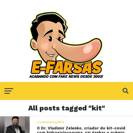
All posts tagged "kit"
CONSPIRAÇÕES
O Dr. Vladimir Zelenko, criador do kit-covid
com hidroxicloroquina, vai ganhar o prêmio