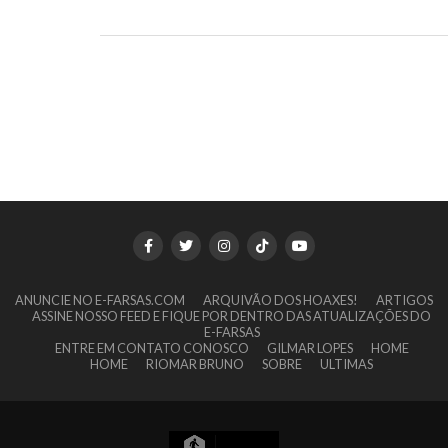
ANUNCIE NO E-FARSAS.COM
ARQUIVÃO DOS HOAXES!
ARTIGOS
ASSINE NOSSO FEED E FIQUE POR DENTRO DAS ATUALIZAÇÕES DO
E-FARSAS
ENTRE EM CONTATO CONOSCO
GILMAR LOPES
HOME
HOME
RIOMAR BRUNO
SOBRE
ULTIMAS
9