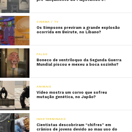
CINEMA / TV
Os Simpsons previram a grande explosão
ocorrida em Beirute, no Líbano?
FALSO
Boneco de ventríloquo da Segunda Guerra
Mundial piscou e mexeu a boca sozinho?
ANIMAIS
Vídeo mostra um corvo que sofreu
mutação genética, no Japão?
INDETERMINADO
Cientistas descobriram “chifres” em
crânios de jovens devido ao mau uso do