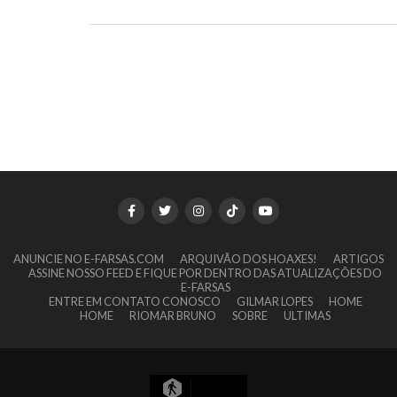
ANUNCIE NO E-FARSAS.COM
ARQUIVÃO DOS HOAXES!
ARTIGOS
ASSINE NOSSO FEED E FIQUE POR DENTRO DAS ATUALIZAÇÕES DO
E-FARSAS
ENTRE EM CONTATO CONOSCO
GILMAR LOPES
HOME
HOME
RIOMAR BRUNO
SOBRE
ULTIMAS
5