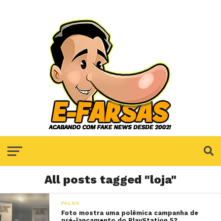
All posts tagged "loja"
FALSO
Foto mostra uma polêmica campanha de
pré-lançamento do PlayStation 5?