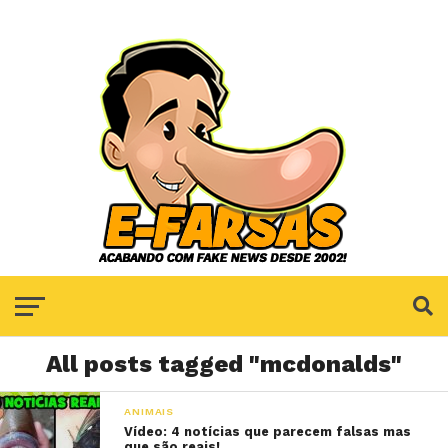
All posts tagged "mcdonalds"
ANIMAIS
Vídeo: 4 notícias que parecem falsas mas
que são reais!