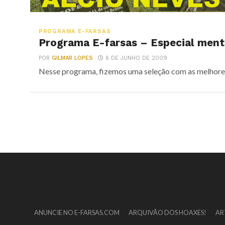
PROGRAMA E-FARSAS
Programa E-farsas – Especial ment
POR
GILMAR LOPES
6 DE JUNHO DE 2009
Nesse programa, fizemos uma seleção com as melhores
ANUNCIE NO E-FARSAS.COM
ARQUIVÃO DOS HOAXES!
AR