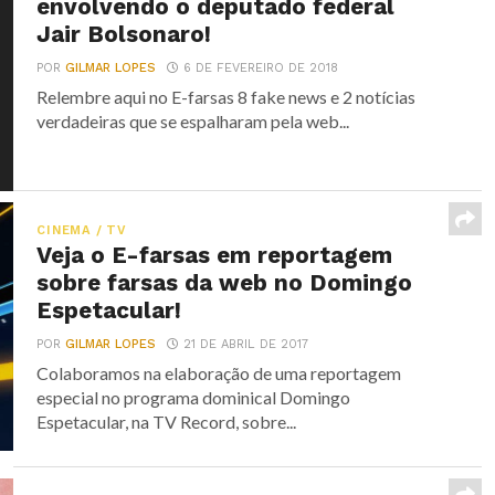
envolvendo o deputado federal
Jair Bolsonaro!
POR
GILMAR LOPES
6 DE FEVEREIRO DE 2018
Relembre aqui no E-farsas 8 fake news e 2 notícias
verdadeiras que se espalharam pela web...
CINEMA / TV
Veja o E-farsas em reportagem
sobre farsas da web no Domingo
Espetacular!
POR
GILMAR LOPES
21 DE ABRIL DE 2017
Colaboramos na elaboração de uma reportagem
especial no programa dominical Domingo
Espetacular, na TV Record, sobre...