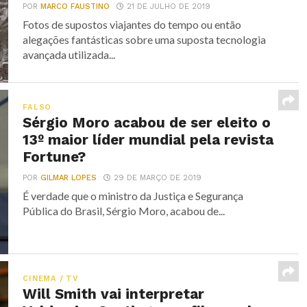
POR
MARCO FAUSTINO
21 DE JULHO DE 2019
Fotos de supostos viajantes do tempo ou então
alegações fantásticas sobre uma suposta tecnologia
avançada utilizada...
FALSO
Sérgio Moro acabou de ser eleito o
13º maior líder mundial pela revista
Fortune?
POR
GILMAR LOPES
29 DE MARÇO DE 2019
É verdade que o ministro da Justiça e Segurança
Pública do Brasil, Sérgio Moro, acabou de...
CINEMA / TV
Will Smith vai interpretar