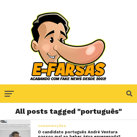
All posts tagged "português"
CONSPIRAÇÕES
O candidato português André Ventura
passou mal ao beber água envenenada?