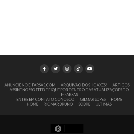
ANUNCIE NO E-FARSAS.COM
ARQUIVÃO DOS HOAXES!
ARTIGOS
ASSINE NOSSO FEED E FIQUE POR DENTRO DAS ATUALIZAÇÕES DO
E-FARSAS
ENTRE EM CONTATO CONOSCO
GILMAR LOPES
HOME
HOME
RIOMAR BRUNO
SOBRE
ULTIMAS
11