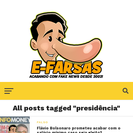
All posts tagged "presidência"
FALSO
Flávio Bolsonaro prometeu acabar com o
salário mínimo caso seja eleito?