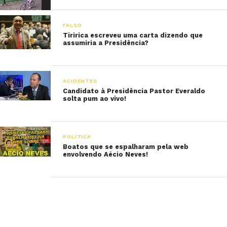
FALSO
Tiririca escreveu uma carta dizendo que
assumiria a Presidência?
ACIDENTES
Candidato à Presidência Pastor Everaldo
solta pum ao vivo!
POLÍTICA
Boatos que se espalharam pela web
envolvendo Aécio Neves!