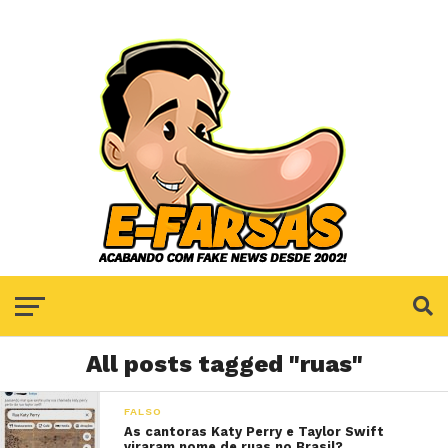
All posts tagged "ruas"
FALSO
As cantoras Katy Perry e Taylor Swift
viraram nome de ruas no Brasil?