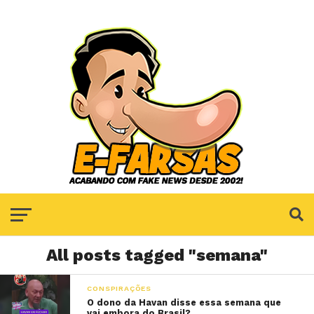
All posts tagged "semana"
CONSPIRAÇÕES
O dono da Havan disse essa semana que
vai embora do Brasil?