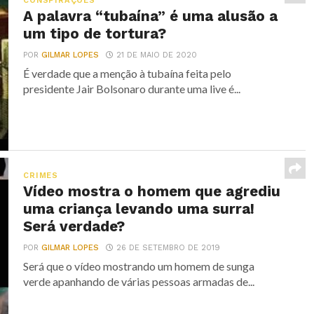
CONSPIRAÇÕES
A palavra “tubaína” é uma alusão a
um tipo de tortura?
POR
GILMAR LOPES
21 DE MAIO DE 2020
É verdade que a menção à tubaína feita pelo
presidente Jair Bolsonaro durante uma live é...
CRIMES
Vídeo mostra o homem que agrediu
uma criança levando uma surra!
Será verdade?
POR
GILMAR LOPES
26 DE SETEMBRO DE 2019
Será que o vídeo mostrando um homem de sunga
verde apanhando de várias pessoas armadas de...