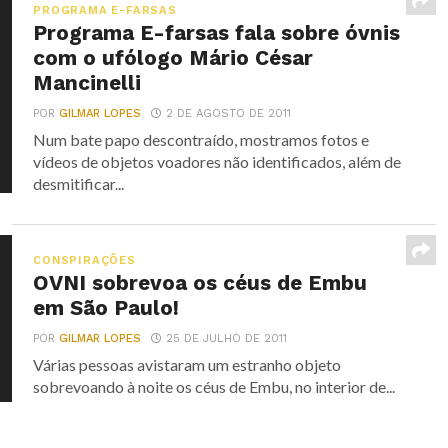
PROGRAMA E-FARSAS
Programa E-farsas fala sobre óvnis
com o ufólogo Mário César
Mancinelli
POR
GILMAR LOPES
2 DE AGOSTO DE 2011
Num bate papo descontraído, mostramos fotos e
vídeos de objetos voadores não identificados, além de
desmitificar...
CONSPIRAÇÕES
OVNI sobrevoa os céus de Embu
em São Paulo!
POR
GILMAR LOPES
25 DE JULHO DE 2011
Várias pessoas avistaram um estranho objeto
sobrevoando à noite os céus de Embu, no interior de...