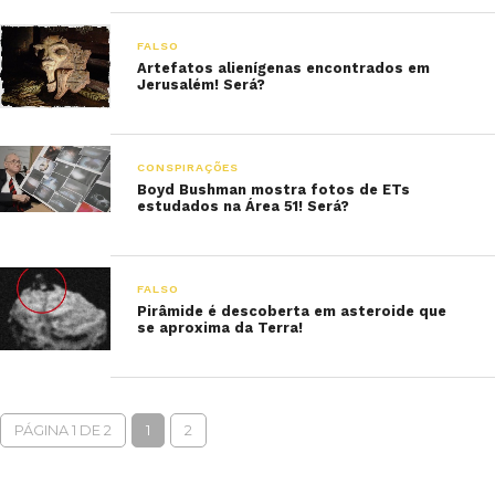
FALSO
Artefatos alienígenas encontrados em
Jerusalém! Será?
CONSPIRAÇÕES
Boyd Bushman mostra fotos de ETs
estudados na Área 51! Será?
FALSO
Pirâmide é descoberta em asteroide que
se aproxima da Terra!
PÁGINA 1 DE 2
1
2