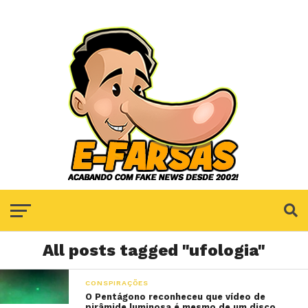
All posts tagged "ufologia"
CONSPIRAÇÕES
O Pentágono reconheceu que vídeo de
pirâmide luminosa é mesmo de um disco