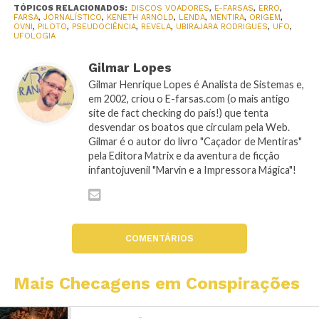
TÓPICOS RELACIONADOS:
DISCOS VOADORES
,
E-FARSAS
,
ERRO
,
FARSA
,
JORNALÍSTICO
,
KENETH ARNOLD
,
LENDA
,
MENTIRA
,
ORIGEM
,
OVNI
,
PILOTO
,
PSEUDOCIÊNCIA
,
REVELA
,
UBIRAJARA RODRIGUES
,
UFO
,
UFOLOGIA
Gilmar Lopes
Gilmar Henrique Lopes é Analista de Sistemas e,
em 2002, criou o E-farsas.com (o mais antigo
site de fact checking do país!) que tenta
desvendar os boatos que circulam pela Web.
Gilmar é o autor do livro "Caçador de Mentiras"
pela Editora Matrix e da aventura de ficção
infantojuvenil "Marvin e a Impressora Mágica"!
COMENTÁRIOS
Mais Checagens em Conspirações