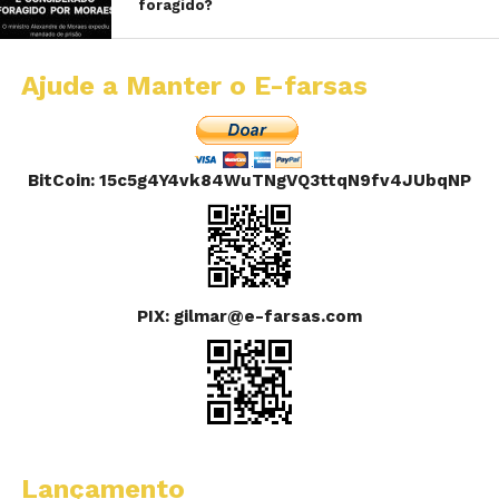
foragido?
Ajude a Manter o E-farsas
BitCoin: 15c5g4Y4vk84WuTNgVQ3ttqN9fv4JUbqNP
PIX: gilmar@e-farsas.com
Lançamento