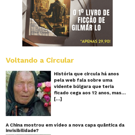
Voltando a Circular
B
Va
A
História que circula há anos
vi
pela web fala sobre uma
ce
vidente búlgara que teria
q
ficado cega aos 12 anos, mas
pr
[…]
teria previsto o fim a
o
fu
humanidade! Será verdade?
Se
Baba Vanga, a mulher que
previu o fim do mundo e do
nosso futuro, morreu em 1996
A China mostrou em vídeo a nova capa quântica da
invisibilidade?
aos 90 anos de idade, e teria