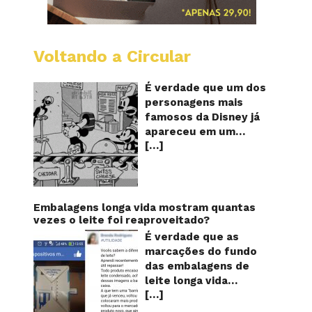
Voltando a Circular
Desenh
mostra
o
É verdade que um dos
Mickey
personagens mais
furand
famosos da Disney já
queijos
apareceu em um
com
[…]
desenho animado na
o
pênis?
TV furando queijos
com o seu pênis? O
vídeo é compartilhado
na forma de um GIF
Embalagens longa vida mostram quantas
animado e mostra
vezes o leite foi reaproveitado?
imagens de um
É verdade que as
episódio antigo do
marcações do fundo
desenho do
das embalagens de
personagem Mickey
leite longa vida
Mouse, dos
[…]
servem para mostrar
Estúdios Disney,
quantas vezes o