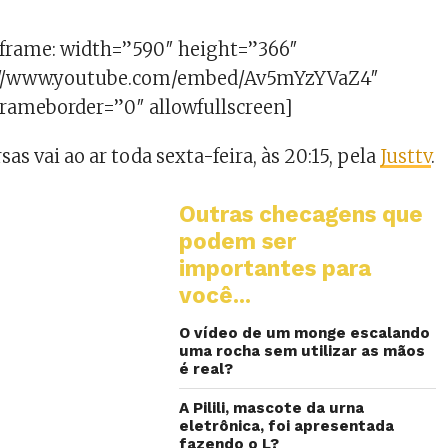
iframe: width=”590″ height=”366″
://www.youtube.com/embed/Av5mYzYVaZ4″
frameborder=”0″ allowfullscreen]
as vai ao ar toda sexta-feira, às 20:15, pela
Justtv
.
Outras checagens que
podem ser
importantes para
você...
O vídeo de um monge escalando
uma rocha sem utilizar as mãos
é real?
A Pilili, mascote da urna
eletrônica, foi apresentada
fazendo o L?