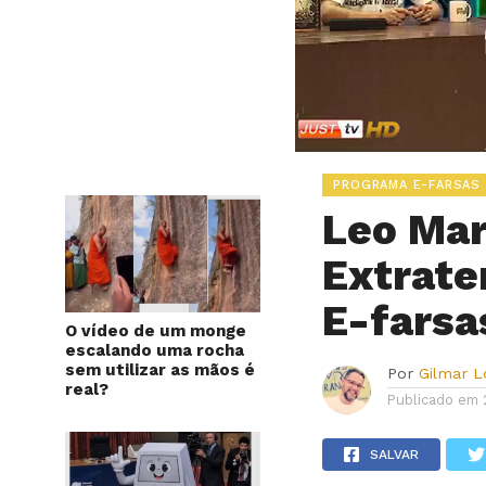
PROGRAMA E-FARSAS
Leo Mar
Extrate
E-farsa
O vídeo de um monge
escalando uma rocha
sem utilizar as mãos é
Por
Gilmar 
real?
Publicado em
SALVAR