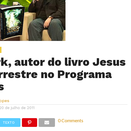
k, autor do livro Jesus
rrestre no Programa
s
Lopes
20 de julho de 2011
0 Comments
TEXTO