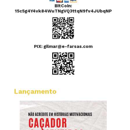
BitCoin:
15c5g4Y4vk84WuTNgVQ3ttqN9fv4JUbqNP
PIX: gilmar@e-farsas.com
Lançamento