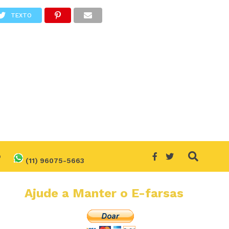
TEXTO
O
(11) 96075-5663
Ajude a Manter o E-farsas