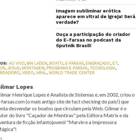
Imagem subliminar erótica
aparece em vitral de igreja! Será
verdade?
Ouça a participação do criador
do E-farsas no podcast da
Sputnik Brasil!
OS:
AO VIVO
,
BIN LADEN
,
BOATO
,
E-FARSAS
,
ENGRAÇADO
,
ET
,
OR
,
JESUS
,
MONTAGEM
,
PROGRAMA E-FARSAS
,
TECNOLOGIA
,
ERDADEIRO
,
VIDEO
,
VIRAL
,
WORLD TRADE CENTER
ilmar Lopes
ilmar Henrique Lopes é Analista de Sistemas e, em 2002, criou o
-farsas.com (o mais antigo site de fact checking do país!) que
enta desvendar os boatos que circulam pela Web. Gilmar é o
utor do livro "Caçador de Mentiras" pela Editora Matrix e da
ventura de ficção infantojuvenil "Marvin e a Impressora
ágica"!