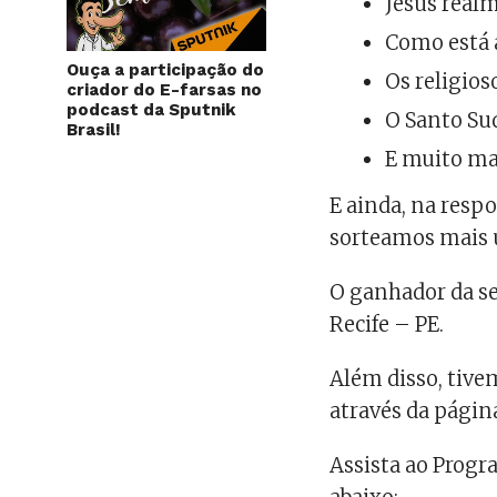
Jesus realm
Como está 
Ouça a participação do
Os religios
criador do E-farsas no
podcast da Sputnik
O Santo Sud
Brasil!
E muito ma
E ainda, na resp
sorteamos mais 
O ganhador da s
Recife – PE.
Além disso, tive
através da página
Assista ao Progr