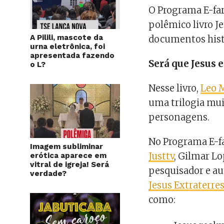
O Programa E-far
polêmico livro J
A Pilili, mascote da
documentos hist
urna eletrônica, foi
apresentada fazendo
Será que Jesus 
o L?
Nesse livro,
Leo 
uma trilogia mui
personagens.
No Programa E-far
Imagem subliminar
Justtv
, Gilmar L
erótica aparece em
vitral de igreja! Será
pesquisador e au
verdade?
Jesus Extraterre
como: