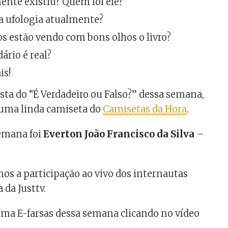
ente existiu? Quem foi ele?
a ufologia atualmente?
os estão vendo com bons olhos o livro?
ário é real?
is!
osta do “É Verdadeiro ou Falso?” dessa semana,
uma linda camiseta do
Camisetas da Hora
.
emana foi
Everton João Francisco da Silva
–
mos a participação ao vivo dos internautas
 da Justtv.
ama E-farsas dessa semana clicando no vídeo