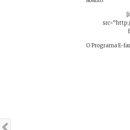
abaixo:
[
src=”http
O Programa E-fars