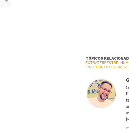
TÓPICOS RELACIONAD
EXTRATERRESTRE
,
HUM
TWITTER
,
UFOLOGIA
,
V
G
G
E
t
a
a
M