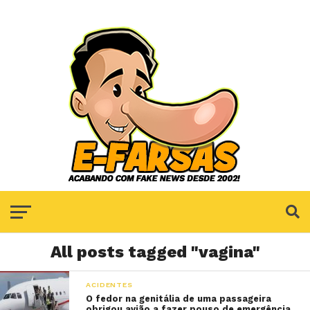
All posts tagged "vagina"
ACIDENTES
O fedor na genitália de uma passageira
obrigou avião a fazer pouso de emergência