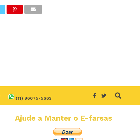
O
(11) 96075-5663
Ajude a Manter o E-farsas