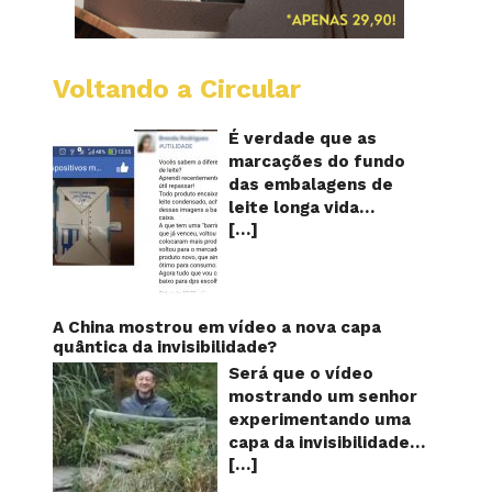
Voltando a Circular
Embala
longa
vida
É verdade que as
mostr
marcações do fundo
quanta
das embalagens de
vezes
leite longa vida
o
[…]
servem para mostrar
leite
foi
quantas vezes o
reapro
produto foi
reaproveitado? O
alerta surgiu no dia 22
A China mostrou em vídeo a nova capa
de novembro de 2018,
quântica da invisibilidade?
em uma conta no
Será que o vídeo
Facebook e
mostrando um senhor
rapidamente se
experimentando uma
espalhou também
capa da invisibilidade
através de grupos no
[…]
em um jardim é
WhatsApp. De acordo
verdadeiro ou falso? O