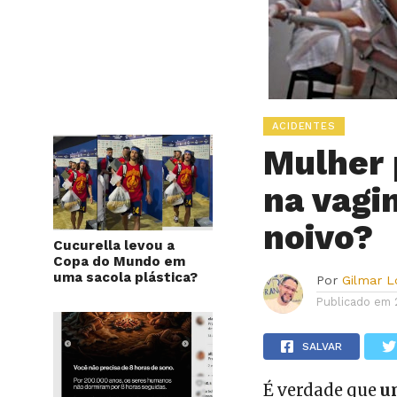
ACIDENTES
Mulher 
na vagi
noivo?
Cucurella levou a
Copa do Mundo em
uma sacola plástica?
Por
Gilmar 
Publicado em
SALVAR
É verdade que
u