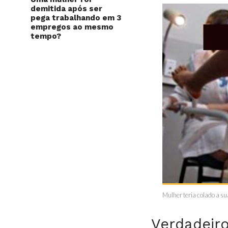
demitida após ser
pega trabalhando em 3
empregos ao mesmo
tempo?
Mulher teria colado a s
Verdadeiro