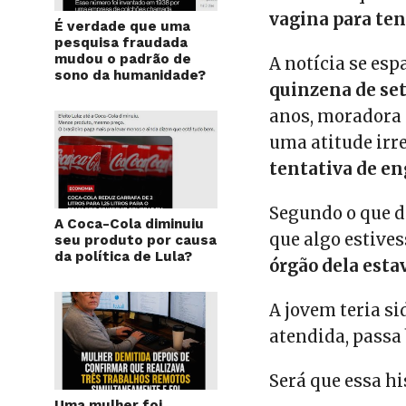
vagina para ten
É verdade que uma
pesquisa fraudada
mudou o padrão de
A notícia se esp
sono da humanidade?
quinzena de se
anos, moradora d
uma atitude ir
tentativa de en
Segundo o que d
A Coca-Cola diminuiu
que algo estives
seu produto por causa
da política de Lula?
órgão dela est
A jovem teria si
atendida, passa
Será que essa hi
Uma mulher foi