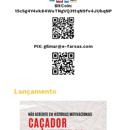
BitCoin:
15c5g4Y4vk84WuTNgVQ3ttqN9fv4JUbqNP
PIX: gilmar@e-farsas.com
Lançamento