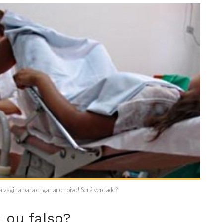
ua vagina para enganar o noivo! Será verdade?
 ou falso?