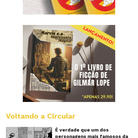
Voltando a Circular
D
m
o
É verdade que um dos
M
personagens mais famosos da