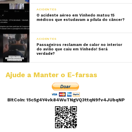
ACIDENTES
O acidente aéreo em Vinhedo matou 15
médicos que estudavam a pílula do câncer?
ACIDENTES
Passageiros reclamam de calor no interior
do avião que caiu em Vinhedo! Será
verdade?
Ajude a Manter o E-farsas
BitCoin: 15c5g4Y4vk84WuTNgVQ3ttqN9fv4JUbqNP