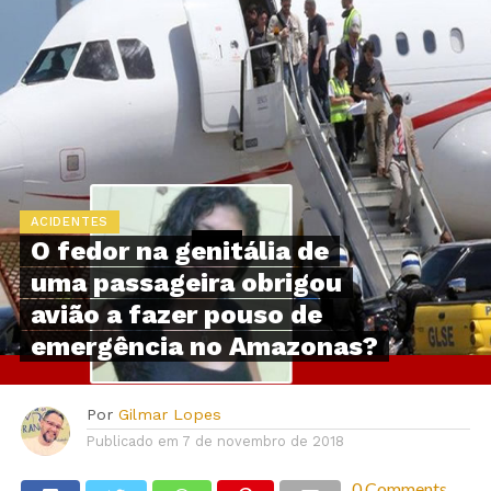
ACIDENTES
O fedor na genitália de
uma passageira obrigou
avião a fazer pouso de
emergência no Amazonas?
Por
Gilmar Lopes
Publicado em
7 de novembro de 2018
0 Comments