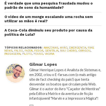
É verdade que uma pesquisa fraudada mudou o
padrão de sono da humanidade?
O vídeo de um monge escalando uma rocha sem
utilizar as mãos é real?
A Coca-Cola diminuiu seu produto por causa da
política de Lula?
TÓPICOS RELACIONADOS:
AMAZONAS
,
AVIÃO
,
EMERGENCIA
,
FAKE
NEWS
,
FALSO
,
FAZER
,
FEDOR
,
GENITÁLIA
,
MAU CHEIRO
,
OBRIGOU
,
PASSAGEIRA
,
PILOTO
,
POUSO
,
VAGINA
Gilmar Lopes
Gilmar Henrique Lopes é Analista de Sistemas e,
em 2002, criou o E-farsas.com (o mais antigo
site de fact checking do país!) que tenta
desvendar os boatos que circulam pela Web.
Gilmar é o autor do livro "Caçador de Mentiras"
pela Editora Matrix e da aventura de ficção
infantojuvenil "Marvin e a Impressora Mágica"!