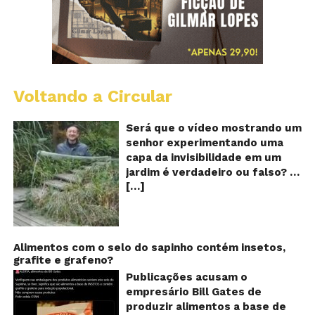
Voltando a Circular
A
Ch
m
Será que o vídeo mostrando um
e
senhor experimentando uma
ví
capa da invisibilidade em um
a
jardim é verdadeiro ou falso? O
no
[…]
vídeo surgiu nas redes sociais e
ca
qu
em diversos sites e blogs na
d
segunda semana de dezembro
in
de 2017 e rapidamente ganhou
centenas de milhares de
Alimentos com o selo do sapinho contém insetos,
grafite e grafeno?
curtidas e de
compartilhamentos. Nele
Publicações acusam o
podemos ver um senhor
empresário Bill Gates de
exibindo o que parece ser uma
produzir alimentos a base de