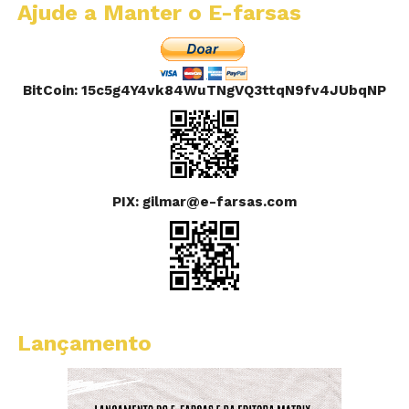
Ajude a Manter o E-farsas
BitCoin: 15c5g4Y4vk84WuTNgVQ3ttqN9fv4JUbqNP
PIX: gilmar@e-farsas.com
Lançamento