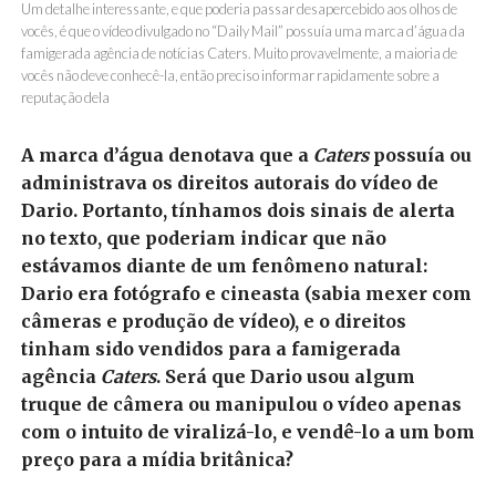
Um detalhe interessante, e que poderia passar desapercebido aos olhos de
vocês, é que o vídeo divulgado no “Daily Mail” possuía uma marca d’água da
famigerada agência de notícias Caters. Muito provavelmente, a maioria de
vocês não deve conhecê-la, então preciso informar rapidamente sobre a
reputação dela
A marca d’água denotava que a
Caters
possuía ou
administrava os direitos autorais do vídeo de
Dario. Portanto, tínhamos dois sinais de alerta
no texto, que poderiam indicar que não
estávamos diante de um fenômeno natural:
Dario era fotógrafo e cineasta (sabia mexer com
câmeras e produção de vídeo), e o direitos
tinham sido vendidos para a famigerada
agência
Caters
. Será que Dario usou algum
truque de câmera ou manipulou o vídeo apenas
com o intuito de viralizá-lo, e vendê-lo a um bom
preço para a mídia britânica?