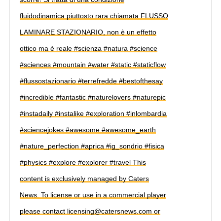
fluidodinamica piuttosto rara chiamata FLUSSO
LAMINARE STAZIONARIO, non è un effetto
ottico ma è reale #scienza #natura #science
#sciences #mountain #water #static #staticflow
#flussostazionario #terrefredde #bestofthesay
#incredible #fantastic #naturelovers #naturepic
#instadaily #instalike #exploration #inlombardia
#sciencejokes #awesome #awesome_earth
#nature_perfection #aprica #ig_sondrio #fisica
#physics #explore #explorer #travel This
content is exclusively managed by Caters
News. To license or use in a commercial player
please contact licensing@catersnews.com or