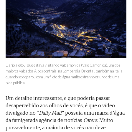
Dario alegou, que estava visitando Valcamonica (Vale Camonica), um dos
maiores vales dos Alpes centrais, na Lombardia Oriental, também na Itália,
quando se deparou com um filete de água muito estranho oriundo de uma
bica pública
Um detalhe interessante, e que poderia passar
desapercebido aos olhos de vocês, é que o vídeo
divulgado no “
Daily Mail
” possuía uma marca d’água
da famigerada agência de notícias
Caters
. Muito
provavelmente, a maioria de vocês não deve