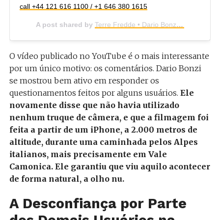
call +44 121 616 1100 / +1 646 380 1615
A post shared by
Terre Fredde • Dario Bonzi Ph
(@dariob
O vídeo publicado no YouTube é o mais interessante
por um único motivo: os comentários. Dario Bonzi
se mostrou bem ativo em responder os
questionamentos feitos por alguns usuários.
Ele
novamente disse que não havia utilizado
nenhum truque de câmera, e que a filmagem foi
feita a partir de um iPhone, a 2.000 metros de
altitude, durante uma caminhada pelos Alpes
italianos, mais precisamente em Vale
Camonica. Ele garantiu que viu aquilo acontecer
de forma natural, a olho nu.
A Desconfiança por Parte