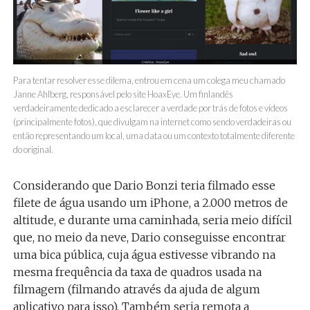
Para tentar resolver esse dilema, entrou em cena um colega meu chamado
Janne Ahlberg, responsável pelo site HoaxEye. Um finlandês
verdadeiramente dedicado a esclarecer a verdade por trás de fotos e vídeos
(principalmente fotos), que divulgam na internet como sendo verdadeiras ou
então representando um local, uma data ou um contexto totalmente diferente
do original.
Considerando que Dario Bonzi teria filmado esse
filete de água usando um iPhone, a 2.000 metros de
altitude, e durante uma caminhada, seria meio difícil
que, no meio da neve, Dario conseguisse encontrar
uma bica pública, cuja água estivesse vibrando na
mesma frequência da taxa de quadros usada na
filmagem (filmando através da ajuda de algum
aplicativo para isso). Também seria remota a