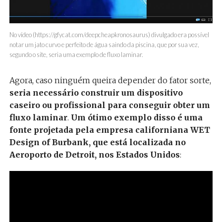
No vídeo (https://gfycat.com/deepcheapkronosaurus) divulgado era possível
notar um jato curvo e perfeito de água saindo da piscina, que por sua vez,
segundo o site, seria uma exemplo de fluxo laminar.
Agora, caso ninguém queira depender do fator sorte,
seria necessário construir um dispositivo
caseiro ou profissional para conseguir obter um
fluxo laminar
.
Um ótimo exemplo disso é uma
fonte projetada pela empresa californiana WET
Design of Burbank, que está localizada no
Aeroporto de Detroit, nos Estados Unidos
: