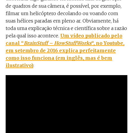
de quadros de sua câmera, é possível, por exemplo,
filmar um helicóptero decolando ou voando com
suas hélices paradas em pleno ar. Obviamente, há
toda uma explicação técnica e científica sobre a razão
pela qual isso acontece.
Um vídeo publicado pelo
canal “
BrainStuff – HowStuffWorks
“, no Youtube,
em setembro de 2016 explica perfeitamente
como isso funciona (em inglês, mas é bem
ilustrativo)
: