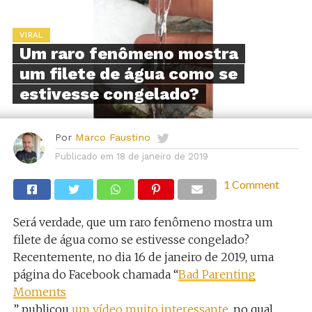
VIRAL
Um raro fenômeno mostra
um filete de água como se
estivesse congelado?
Por
Marco Faustino
Publicado em
18 de janeiro de 2019
1 Comment
Será verdade, que um raro fenômeno mostra um
filete de água como se estivesse congelado?
Recentemente, no dia 16 de janeiro de 2019, uma
página do Facebook chamada “
Bad Parenting
Moments
” publicou
um vídeo muito interessante
, no qual