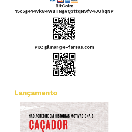
BitCoin:
15c5g4Y4vk84WuTNgVQ3ttqN9fv4JUbqNP
PIX: gilmar@e-farsas.com
Lançamento