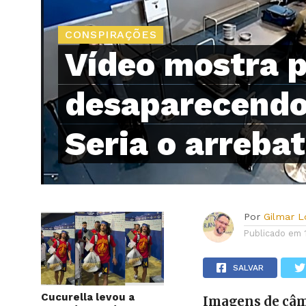
CONSPIRAÇÕES
Vídeo mostra 
desaparecendo 
Seria o arreb
Por
Gilmar 
Publicado em
SALVAR
Cucurella levou a
Imagens de câm