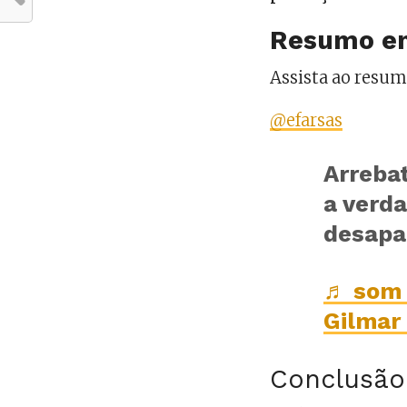
Resumo e
Assista ao resu
@efarsas
Arreba
a verd
desapa
♬ som 
Gilmar
Conclusão