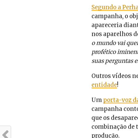
Segundo a Perh
campanha, o obj
apareceria dian
nos aparelhos de
o mundo vai quer
profético iminent
suas perguntas e
Outros vídeos 
entidade
!
Um
porta-voz d
campanha contou
que os desapar
combinação de t
produção.