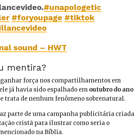
lancevideo.
#unapologetic
ler
#foryoupage
#tiktok
illancevideo
inal sound – HWT
u mentira?
o ganhar força nos compartilhamentos em
ele já havia sido espalhado em
outubro do ano
 se trata de nenhum fenômeno sobrenatural.
az parte de uma campanha publicitária criada
ação cristã para ilustrar como seria o
mencionado na Bíblia.