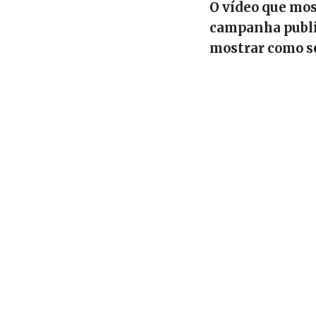
O vídeo que mos
campanha public
mostrar como se