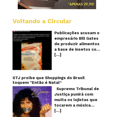
Voltando a Circular
Alimen
com
o
Publicações acusam o
selo
empresário Bill Gates
do
de produzir alimentos
sapinho
a base de insetos com
contém
[…]
grafite e grafeno com
insetos
grafite
o objetivo de reduzir a
e
população! Será
grafen
verdade? Vídeos e
textos com acusações
STJ proíbe que Shoppings do Brasil
começaram a se
toquem “Então é Natal”
espalhar nas redes
Supremo Tribunal de
sociais na segunda
Justiça punirá com
quinzena de agosto de
multa os lojistas que
2024 e afirmam que as
tocarem a música
empresas do
[…]
“Então é Natal”
milionário norte-
interpretada pela