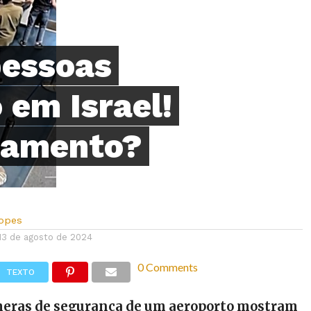
pessoas
em Israel!
atamento?
Lopes
13 de agosto de 2024
0 Comments
TEXTO
eras de segurança de um aeroporto mostram