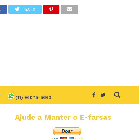
R
TEXTO
O
(11) 96075-5663
Ajude a Manter o E-farsas