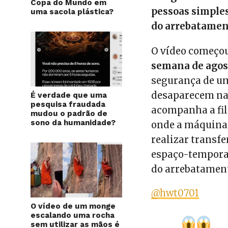
Copa do Mundo em
pessoas simple
uma sacola plástica?
do arrebatamen
O vídeo começou
semana de agos
segurança de um
desaparecem na 
É verdade que uma
pesquisa fraudada
acompanha a fil
mudou o padrão de
sono da humanidade?
onde a máquina 
realizar transf
espaço-temporal
do arrebatament
@hwt0701
O vídeo de um monge
escalando uma rocha
sem utilizar as mãos é