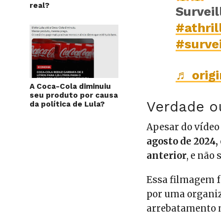
real?
Surveil
#athril
#surve
♬ orig
A Coca-Cola diminuiu
seu produto por causa
Verdade o
da política de Lula?
Apesar do víde
agosto de 2024,
anterior
, e não
Essa filmagem f
por uma organiz
arrebatamento 