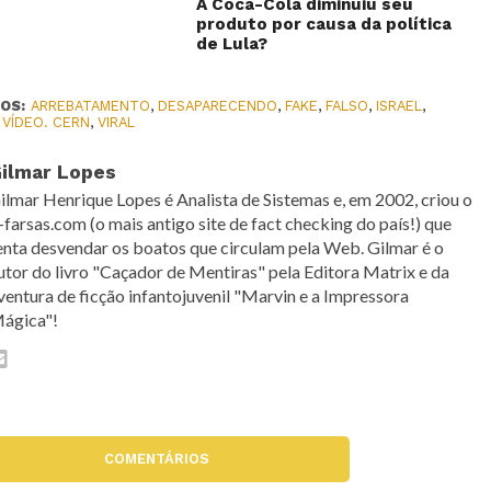
A Coca-Cola diminuiu seu
produto por causa da política
de Lula?
OS:
ARREBATAMENTO
,
DESAPARECENDO
,
FAKE
,
FALSO
,
ISRAEL
,
,
VÍDEO. CERN
,
VIRAL
ilmar Lopes
ilmar Henrique Lopes é Analista de Sistemas e, em 2002, criou o
-farsas.com (o mais antigo site de fact checking do país!) que
enta desvendar os boatos que circulam pela Web. Gilmar é o
utor do livro "Caçador de Mentiras" pela Editora Matrix e da
ventura de ficção infantojuvenil "Marvin e a Impressora
ágica"!
COMENTÁRIOS