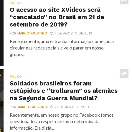
FALSO
O acesso ao site XVideos será
“cancelado” no Brasil em 21 de
setembro de 2019?
POR
MARCO FAUSTINO
7 DE AGOSTO DE 2019
Recentemente, uma estranha informação começou a
circular nas redes sociais e veio parar em nosso
grupo,...
FALSO
Soldados brasileiros foram
estúpidos e “trollaram” os alemães
na Segunda Guerra Mundial?
POR
MARCO FAUSTINO
27 DE ABRIL DE 2019
Recentemente, em nosso grupo no Facebook fomos
questionados a respeito de uma determinada
informação. Ela dizia...