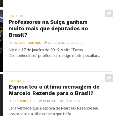
DINHEIRO
Professores na Suíça ganham
muito mais que deputados no
Brasil?
POR
MARCO FAUSTINO
23 DE JANEIRO DE 2019
No dia 17 de janeiro de 2019, o site “Fatos
Desconhecidos” publicou um artigo muito peculiar...
CINEMA / TV
Esposa leu a última mensagem de
Marcelo Rezende para o Brasil?
POR
GILMAR LOPES
19 DE SETEMBRO DE 2017
Será verdade que a esposa de Marcelo Rezende leu,
aos prantos, a última carta que teria...