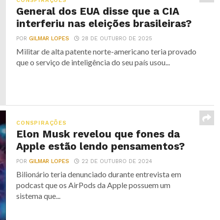
CONSPIRAÇÕES
General dos EUA disse que a CIA
interferiu nas eleições brasileiras?
POR
GILMAR LOPES
28 DE OUTUBRO DE 2025
Militar de alta patente norte-americano teria provado
que o serviço de inteligência do seu país usou...
CONSPIRAÇÕES
Elon Musk revelou que fones da
Apple estão lendo pensamentos?
POR
GILMAR LOPES
22 DE OUTUBRO DE 2024
Bilionário teria denunciado durante entrevista em
podcast que os AirPods da Apple possuem um
sistema que...