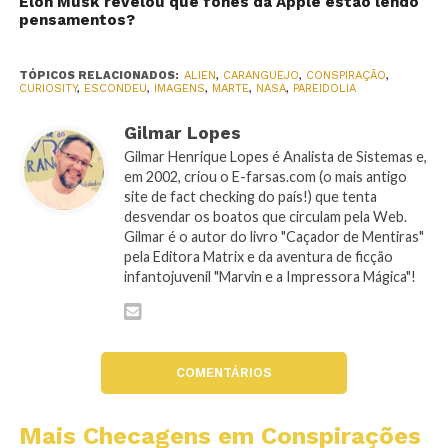
Elon Musk revelou que fones da Apple estão lendo
pensamentos?
TÓPICOS RELACIONADOS:
ALIEN
,
CARANGUEJO
,
CONSPIRAÇÃO
,
CURIOSITY
,
ESCONDEU
,
IMAGENS
,
MARTE
,
NASA
,
PAREIDOLIA
Gilmar Lopes
Gilmar Henrique Lopes é Analista de Sistemas e,
em 2002, criou o E-farsas.com (o mais antigo
site de fact checking do país!) que tenta
desvendar os boatos que circulam pela Web.
Gilmar é o autor do livro "Caçador de Mentiras"
pela Editora Matrix e da aventura de ficção
infantojuvenil "Marvin e a Impressora Mágica"!
COMENTÁRIOS
Mais Checagens em Conspirações