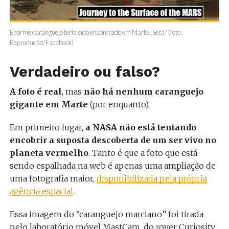
Enorme caranguejo teria sido encontrado em Marte! Será? (foto:
Reprodução/Facebook)
Verdadeiro ou falso?
A foto é real
, mas
não há nenhum caranguejo
gigante em Marte
(por enquanto).
Em primeiro lugar,
a NASA não está tentando
encobrir a suposta descoberta de um ser vivo no
planeta vermelho
. Tanto é que a foto que está
sendo espalhada na web é apenas uma ampliação de
uma fotografia maior,
disponibilizada pela própria
agência espacial
.
Essa imagem do “caranguejo marciano” foi tirada
pelo laboratório móvel MastCam, do rover Curiosity,