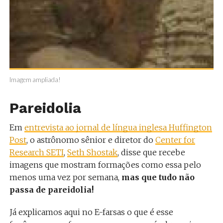
Imagem ampliada!
Pareidolia
Em
entrevista ao jornal de língua inglesa Huffington
Post
, o astrônomo sênior e diretor do
Center for
Research SETI
,
Seth Shostak
, disse que recebe
imagens que mostram formações como essa pelo
menos uma vez por semana,
mas que tudo não
passa de pareidolia!
Já explicamos aqui no E-farsas o que é esse