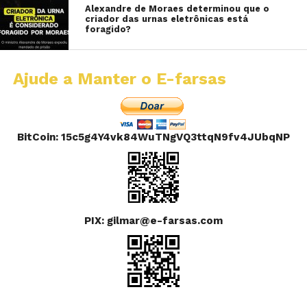
Alexandre de Moraes determinou que o
criador das urnas eletrônicas está
foragido?
Ajude a Manter o E-farsas
BitCoin: 15c5g4Y4vk84WuTNgVQ3ttqN9fv4JUbqNP
PIX: gilmar@e-farsas.com