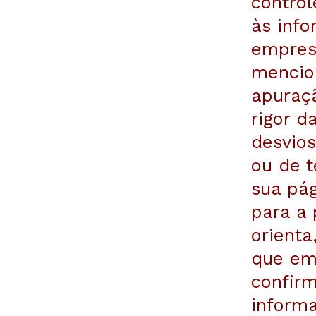
contro
às info
empres
mencio
apuraçã
rigor d
desvios
ou de 
sua pág
para a
orienta
que em 
confir
informa