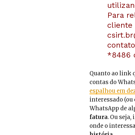
utiliza
Para re
cliente
csirt.b
contato
*8486 o
Quanto ao link 
contas do Whats
espalhou em de
interessado (ou
WhatsApp de a
fatura
. Ou seja
onde o interess
história.