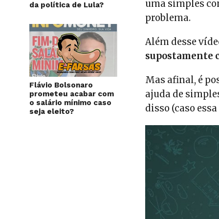
uma simples con
da política de Lula?
problema.
Além desse víde
supostamente c
Mas afinal, é p
Flávio Bolsonaro
ajuda de simple
prometeu acabar com
o salário mínimo caso
disso (caso ess
seja eleito?