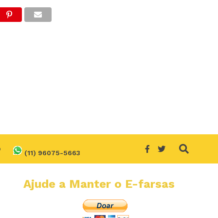
O
(11) 96075-5663
Ajude a Manter o E-farsas