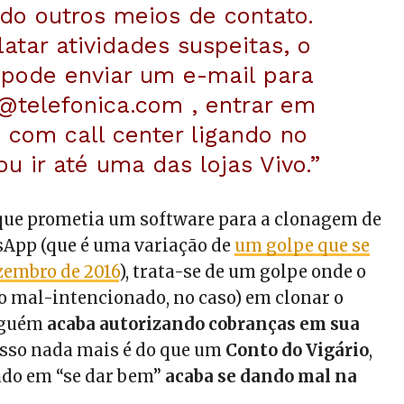
ndo outros meios de contato.
latar atividades suspeitas, o
 pode enviar um e-mail para
r@telefonica.com , entrar em
 com call center ligando no
u ir até uma das lojas Vivo.”
que prometia um software para a clonagem de
App (que é uma variação de
um golpe que se
zembro de 2016
), trata-se de um golpe onde o
 o mal-intencionado, no caso) em clonar o
lguém
acaba autorizando cobranças em sua
, isso nada mais é do que um
Conto do Vigário
,
ado em “se dar bem”
acaba se dando mal na