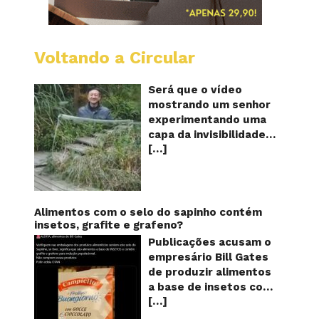
Voltando a Circular
A
China
mostro
Será que o vídeo
em
mostrando um senhor
vídeo
experimentando uma
a
capa da invisibilidade
nova
[…]
em um jardim é
capa
quântic
verdadeiro ou falso? O
da
vídeo surgiu nas redes
invisibi
sociais e em diversos
sites e blogs na
Alimentos com o selo do sapinho contém
segunda semana de
insetos, grafite e grafeno?
dezembro de 2017 e
Publicações acusam o
rapidamente ganhou
empresário Bill Gates
centenas de milhares
de produzir alimentos
de curtidas e de
a base de insetos com
compartilhamentos.
[…]
grafite e grafeno com
Nele podemos ver um
o objetivo de reduzir a