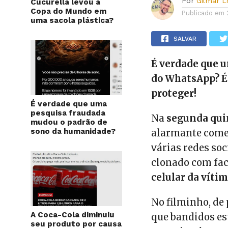
Por
Gilmar 
Cucurella levou a
Copa do Mundo em
Publicado em
uma sacola plástica?
SALVAR
É verdade que u
do WhatsApp? É 
proteger!
É verdade que uma
pesquisa fraudada
Na
segunda quin
mudou o padrão de
sono da humanidade?
alarmante começ
várias redes so
clonado com fac
celular da vítim
No filminho, de
A Coca-Cola diminuiu
que bandidos e
seu produto por causa