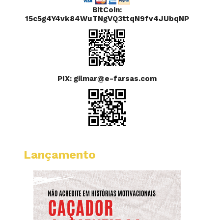
BitCoin:
15c5g4Y4vk84WuTNgVQ3ttqN9fv4JUbqNP
PIX: gilmar@e-farsas.com
Lançamento