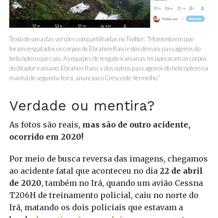
Texto de uma das versões compartilhadas no Twitter: “Momento em que
foram resgatados os corpos de Ebrahim Raisi e dos demais passageiros do
helicóptero que caiu. As equipes de resgate iranianas recuperaram os corpos
do ditador iraniano, Ebrahim Raisi, e dos outros passageiros do helicóptero na
manhã de segunda-feira, anunciou o Crescente Vermelho.”
Verdade ou mentira?
As fotos são reais,
mas são de outro acidente,
ocorrido em 2020!
Por meio de busca reversa das imagens, chegamos
ao acidente fatal que aconteceu no dia
22 de abril
de 2020
, também no Irã, quando um avião Cessna
T206H de treinamento policial, caiu no norte do
Irã, matando os dois policiais que estavam a