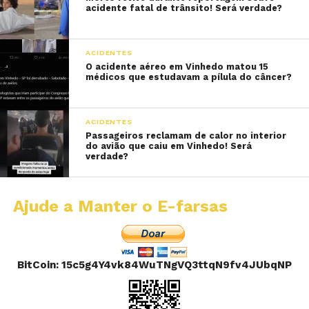
acidente fatal de trânsito! Será verdade?
ACIDENTES
O acidente aéreo em Vinhedo matou 15
médicos que estudavam a pílula do câncer?
ACIDENTES
Passageiros reclamam de calor no interior
do avião que caiu em Vinhedo! Será
verdade?
Ajude a Manter o E-farsas
BitCoin: 15c5g4Y4vk84WuTNgVQ3ttqN9fv4JUbqNP