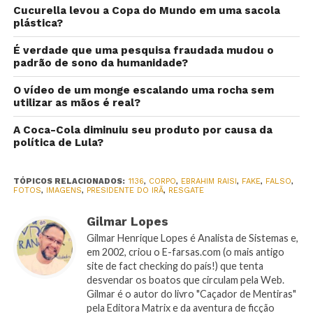
Cucurella levou a Copa do Mundo em uma sacola
plástica?
É verdade que uma pesquisa fraudada mudou o
padrão de sono da humanidade?
O vídeo de um monge escalando uma rocha sem
utilizar as mãos é real?
A Coca-Cola diminuiu seu produto por causa da
política de Lula?
TÓPICOS RELACIONADOS:
1136
,
CORPO
,
EBRAHIM RAISI
,
FAKE
,
FALSO
,
FOTOS
,
IMAGENS
,
PRESIDENTE DO IRÃ
,
RESGATE
Gilmar Lopes
Gilmar Henrique Lopes é Analista de Sistemas e,
em 2002, criou o E-farsas.com (o mais antigo
site de fact checking do país!) que tenta
desvendar os boatos que circulam pela Web.
Gilmar é o autor do livro "Caçador de Mentiras"
pela Editora Matrix e da aventura de ficção