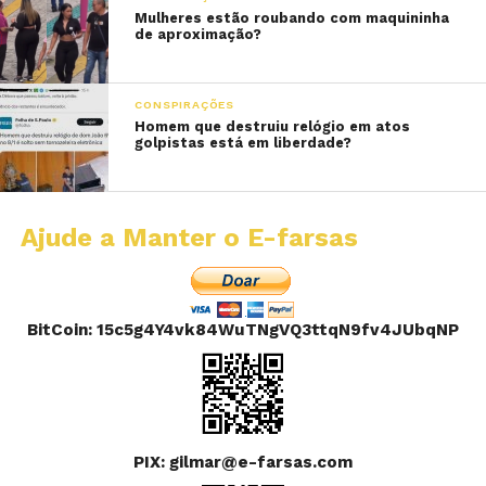
Mulheres estão roubando com maquininha
de aproximação?
CONSPIRAÇÕES
Homem que destruiu relógio em atos
golpistas está em liberdade?
Ajude a Manter o E-farsas
BitCoin: 15c5g4Y4vk84WuTNgVQ3ttqN9fv4JUbqNP
PIX: gilmar@e-farsas.com