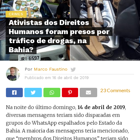
CRIMES
Ativistas dos Direitos
Humanos foram presos por
tráfico de drogas, na
Bahia?
Por
Marco Faustino
Publicado em
16 de abril de 2019
23 Comments
Na noite do último domingo,
14 de abril de 2019
,
diversas mensagens teriam sido disparadas em
grupos do WhatsApp espalhados pelo Estado da
Bahia. A maioria das mensagens teria mencionado,
que “membros dos Direitos Humanos” teriam sido