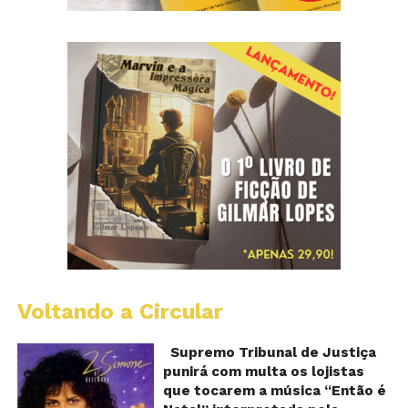
Voltando a Circular
S
pr
q
Supremo Tribunal de Justiça
Sh
punirá com multa os lojistas
d
que tocarem a música “Então é
Br