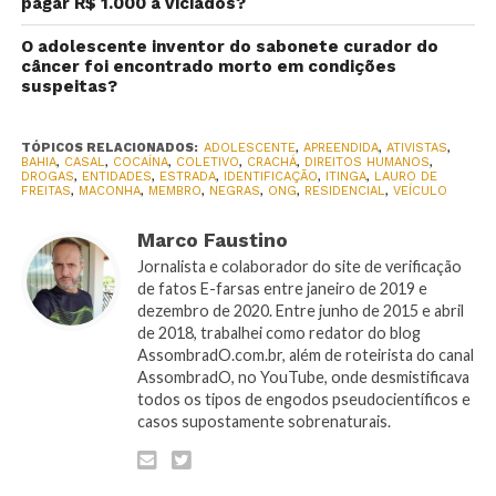
pagar R$ 1.000 a viciados?
O adolescente inventor do sabonete curador do
câncer foi encontrado morto em condições
suspeitas?
TÓPICOS RELACIONADOS:
ADOLESCENTE
,
APREENDIDA
,
ATIVISTAS
,
BAHIA
,
CASAL
,
COCAÍNA
,
COLETIVO
,
CRACHÁ
,
DIREITOS HUMANOS
,
DROGAS
,
ENTIDADES
,
ESTRADA
,
IDENTIFICAÇÃO
,
ITINGA
,
LAURO DE
FREITAS
,
MACONHA
,
MEMBRO
,
NEGRAS
,
ONG
,
RESIDENCIAL
,
VEÍCULO
Marco Faustino
Jornalista e colaborador do site de verificação
de fatos E-farsas entre janeiro de 2019 e
dezembro de 2020. Entre junho de 2015 e abril
de 2018, trabalhei como redator do blog
AssombradO.com.br, além de roteirista do canal
AssombradO, no YouTube, onde desmistificava
todos os tipos de engodos pseudocientíficos e
casos supostamente sobrenaturais.