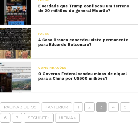
É verdade que Trump confiscou um terreno
de 20 milhões do general Mourão?
FALSO
A Casa Branca concedeu visto permanente
para Eduardo Bolsonaro?
CONSPIRAÇÕES
O Governo Federal vendeu minas de níquel
para a China por U$500 milhões?
PÁGINA 3 DE 195
‹ ANTERIOR
1
2
3
4
5
6
7
SEGUINTE ›
ÚLTIMA »