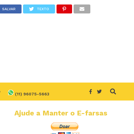
SALVAR
TEXTO
O
(11) 96075-5663
Ajude a Manter o E-farsas