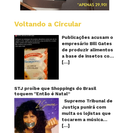
Voltando a Circular
Alimen
com
o
Publicações acusam o
selo
empresário Bill Gates
do
de produzir alimentos
sapinho
a base de insetos com
contém
[…]
grafite e grafeno com
insetos
grafite
o objetivo de reduzir a
e
população! Será
grafen
verdade? Vídeos e
textos com acusações
STJ proíbe que Shoppings do Brasil
começaram a se
toquem “Então é Natal”
espalhar nas redes
Supremo Tribunal de
sociais na segunda
Justiça punirá com
quinzena de agosto de
multa os lojistas que
2024 e afirmam que as
tocarem a música
empresas do
[…]
“Então é Natal”
milionário norte-
interpretada pela