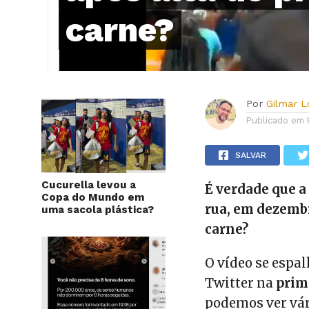
carne?
Por
Gilmar 
Publicado em
SALVAR
Cucurella levou a
É verdade que 
Copa do Mundo em
rua, em dezembr
uma sacola plástica?
carne?
O vídeo se espa
Twitter na
prim
podemos ver vá