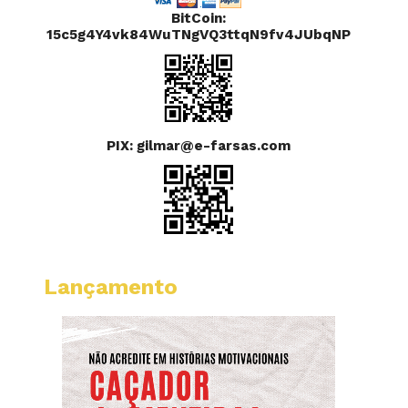
BitCoin:
15c5g4Y4vk84WuTNgVQ3ttqN9fv4JUbqNP
PIX: gilmar@e-farsas.com
Lançamento