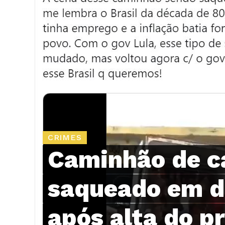
CRIMES
Caminhão de ca
saqueado em 
após alta do p