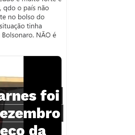
rnes foi
dezembro
reço da