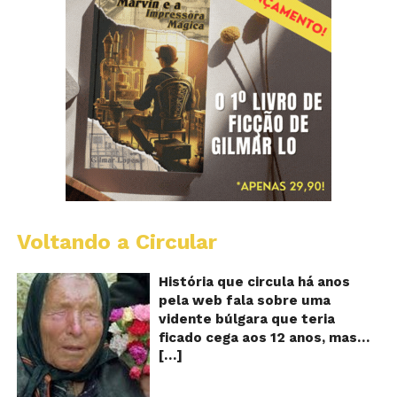
Voltando a Circular
B
Va
A
História que circula há anos
vi
pela web fala sobre uma
ce
vidente búlgara que teria
q
ficado cega aos 12 anos, mas
pr
[…]
teria previsto o fim a
o
fu
humanidade! Será verdade?
Se
Baba Vanga, a mulher que