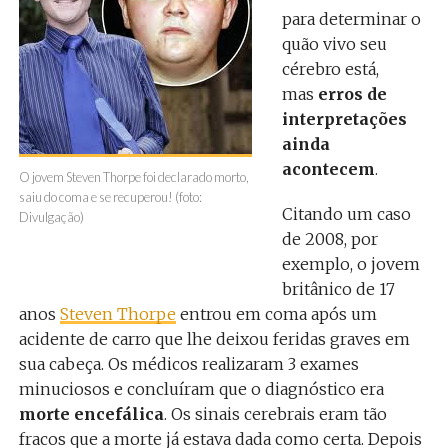
para determinar o
quão vivo seu
cérebro está,
mas
erros de
interpretações
ainda
acontecem
.
O jovem Steven Thorpe foi declarado morto,
saiu do coma e se recuperou! (foto:
Citando um caso
Divulgação)
de 2008, por
exemplo, o jovem
britânico de 17
anos
Steven Thorpe
entrou em coma após um
acidente de carro que lhe deixou feridas graves em
sua cabeça. Os médicos realizaram 3 exames
minuciosos e concluíram que o diagnóstico era
morte encefálica
. Os sinais cerebrais eram tão
fracos que a morte já estava dada como certa. Depois