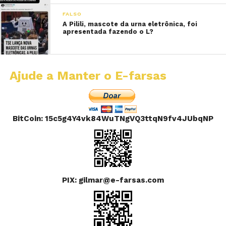
FALSO
A Pilili, mascote da urna eletrônica, foi
apresentada fazendo o L?
Ajude a Manter o E-farsas
BitCoin: 15c5g4Y4vk84WuTNgVQ3ttqN9fv4JUbqNP
PIX: gilmar@e-farsas.com