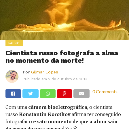
FALSO
Cientista russo fotografa a alma
no momento da morte!
Por
Gilmar Lopes
Publicado em
2 de outubro de 2013
0 Comments
Com uma
câmera bioeletrográfica
, o cientista
russo
Konstantin Korotkov
afirma ter conseguido
fotografar o
exato momento de que a alma saiu
do corpo de uma pessoa
! Será?