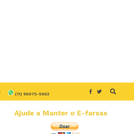
O
(11) 96075-5663
Ajude a Manter o E-farsas