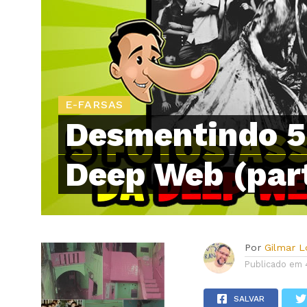
E-FARSAS
Desmentindo 5
Deep Web (par
Por
Gilmar 
Publicado em
SALVAR