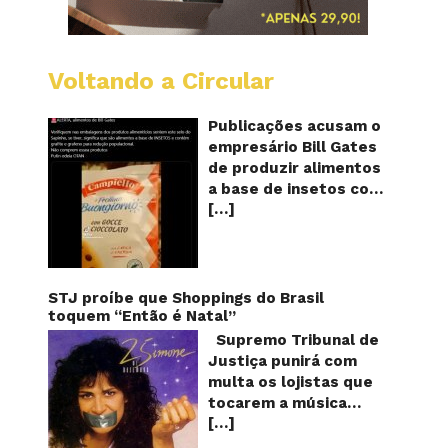
Voltando a Circular
Alimen
com
o
Publicações acusam o
selo
empresário Bill Gates
do
de produzir alimentos
sapinho
a base de insetos com
contém
[…]
grafite e grafeno com
insetos
grafite
o objetivo de reduzir a
e
população! Será
grafen
verdade? Vídeos e
textos com acusações
STJ proíbe que Shoppings do Brasil
começaram a se
toquem “Então é Natal”
espalhar nas redes
Supremo Tribunal de
sociais na segunda
Justiça punirá com
quinzena de agosto de
multa os lojistas que
2024 e afirmam que as
tocarem a música
empresas do
[…]
“Então é Natal”
milionário norte-
interpretada pela