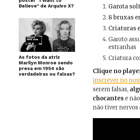
pôster “I Want to
Garota sol
Believe” de Arquivo X?
8 bruxas 
Criaturas
Garoto ass
estranhas
As fotos da atriz
Criatura c
Marilyn Monroe sendo
presa em 1954 são
Clique no playe
verdadeiras ou falsas?
inscrever no nos
serem falsas,
alg
chocantes
e não
não tiver nervos 