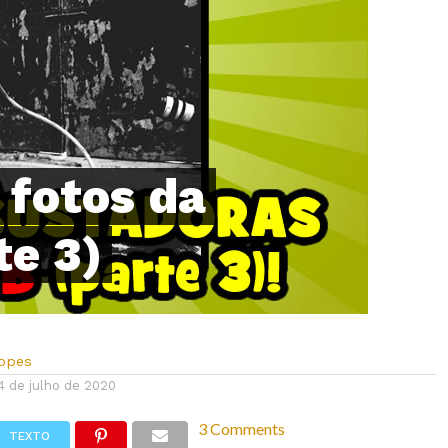
 fotos da
te 3)
Lopes
4 de julho de 2020
3 Comments
TEXTO