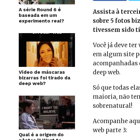
A série Round 6 é
Assista à terce
baseada em um
sobre 5 fotos b
experimento real?
tivessem sido t
Você já deve ter
em algum site p
acompanhadas d
deep web.
Vídeo de máscaras
bizarras foi tirado da
deep web?
Só que todas el
maioria, não te
sobrenatural!
Acompanhe aqui 
web parte 3:
Qual é a origem do