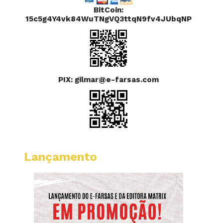
BitCoin:
15c5g4Y4vk84WuTNgVQ3ttqN9fv4JUbqNP
PIX: gilmar@e-farsas.com
Lançamento