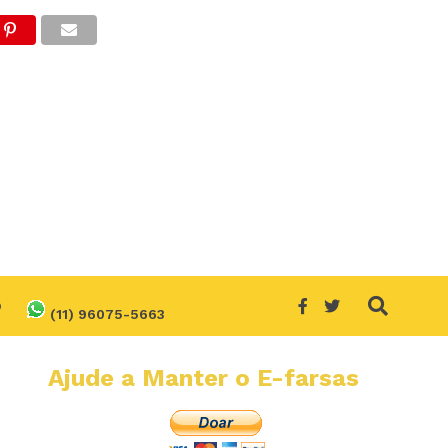
O
(11) 96075-5663
Ajude a Manter o E-farsas