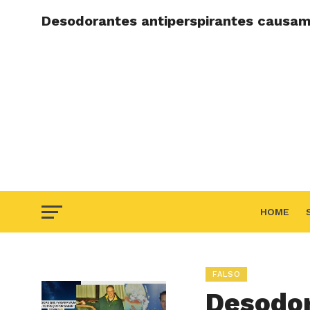
Desodorantes antiperspirantes causa
HOME
F.A.Q
FALSO
Desodo