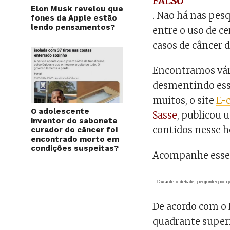
FALSO
Elon Musk revelou que
. Não há nas pes
fones da Apple estão
lendo pensamentos?
entre o uso de c
casos de câncer
Encontramos vári
desmentindo essa
muitos, o site
E-
O adolescente
Sasse
, publicou 
inventor do sabonete
contidos nesse h
curador do câncer foi
encontrado morto em
condições suspeitas?
Acompanhe esse 
Durante o debate, perguntei por 
De acordo com o
quadrante superi