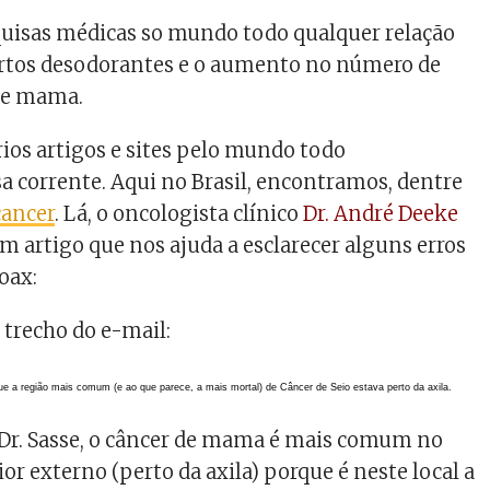
quisas médicas so mundo todo qualquer relação
ertos desodorantes e o aumento no número de
 de mama.
os artigos e sites pelo mundo todo
 corrente. Aqui no Brasil, encontramos, dentre
cancer
. Lá, o oncologista clínico
Dr. André Deeke
um artigo que nos ajuda a esclarecer alguns erros
oax:
trecho do e-mail:
que a região mais comum (e ao que parece, a mais mortal) de Câncer de Seio estava perto da axila.
 Dr. Sasse, o câncer de mama é mais comum no
or externo (perto da axila) porque é neste local a