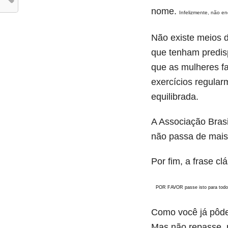
nome.
Infelizmente, não e
Não existe meios 
que tenham predis
que as mulheres f
exercícios regula
equilibrada.
A Associação Brasi
não passa de mais
Por fim, a frase c
POR FAVOR passe isto para todo
Como você já pôde
Mas não repasse, 