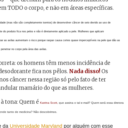
em TODO o corpo, e não em áreas específicas.
ade (mas não são completamente isentos) de desenvolver câncer de seio devido ao uso de
rte do produto fica nos pelos e não é diretamente aplicado a pele. Mulheres que aplicam
spar as axilas aumentam o risco porque raspar causa cortes quase imperceptíveis na pele que dão as
penetrar no corpo pela área das axilas.
correta: os homens têm menos incidência de
desodorante fica nos pêlos.
Nada disso!
Os
 câncer nessa região só pelo fato de ter
andular mamário do que as mulheres.
à tona: Quem é
Katrina Scott,
que assina o tal e-mail? Quem será essa diretora
tende tanto de medicina? Não descobrimos.
e da
Universidade Maryland
por alguém com esse