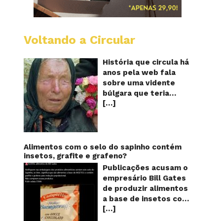
Voltando a Circular
Baba
Vanga:
A
História que circula há
vidente
anos pela web fala
cega
sobre uma vidente
que
búlgara que teria
previu
[…]
ficado cega aos 12
o
futuro!
anos, mas teria
Será?
previsto o fim a
humanidade! Será
verdade? Baba Vanga,
Alimentos com o selo do sapinho contém
a mulher que previu o
insetos, grafite e grafeno?
fim do mundo e do
Publicações acusam o
nosso futuro, morreu
empresário Bill Gates
em 1996 aos 90 anos
de produzir alimentos
de idade, e teria sido
a base de insetos com
uma das grandes
[…]
grafite e grafeno com
videntes do século XX.
o objetivo de reduzir a