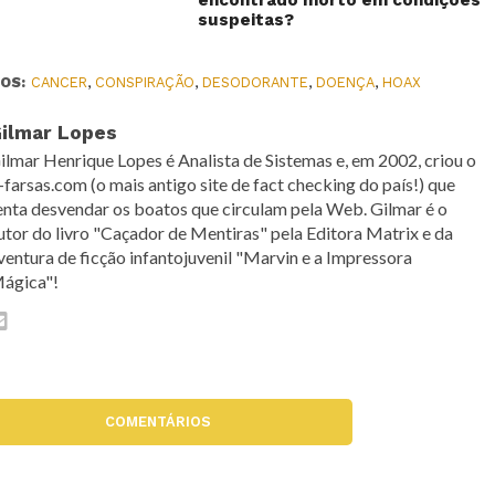
encontrado morto em condições
suspeitas?
OS:
CANCER
,
CONSPIRAÇÃO
,
DESODORANTE
,
DOENÇA
,
HOAX
ilmar Lopes
ilmar Henrique Lopes é Analista de Sistemas e, em 2002, criou o
-farsas.com (o mais antigo site de fact checking do país!) que
enta desvendar os boatos que circulam pela Web. Gilmar é o
utor do livro "Caçador de Mentiras" pela Editora Matrix e da
ventura de ficção infantojuvenil "Marvin e a Impressora
ágica"!
COMENTÁRIOS