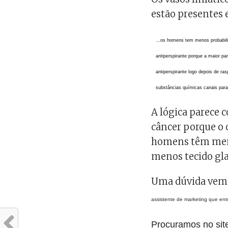
estão presentes 
…os homens tem menos probabilid
antiperspirante porque a maior pa
antiperspirante logo depois de ra
substâncias químicas canais para 
A lógica parece 
câncer porque o 
homens têm menos
menos tecido gl
Uma dúvida vem 
assistente de marketing que en
Procuramos no sit