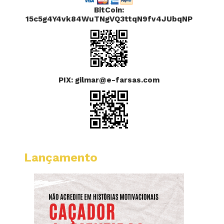
BitCoin:
15c5g4Y4vk84WuTNgVQ3ttqN9fv4JUbqNP
PIX: gilmar@e-farsas.com
Lançamento