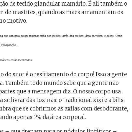
ão de tecido glandular mamário. É ali também o
m de mastites, quando as mães amamentam os
mo motivo.
que usa para purgar toxinas; atrás dos joelhos, atrás das orelhas, área da virilha, e axilas. Onde
a transpiração…
nfáticos estão localizados
o do suor é o resfriamento do corpo! Isso a gente
la. Também todo mundo sabe que a gente não
 partes que a mensagem diz. O nosso corpo usa
se livrar das toxinas: o tradicional xixi e a bílis.
bra que se cobrirmos as axilas com desodorante,
ndo apenas 1% da área corporal.
cos – que drenam para os nódulos linfáticos –