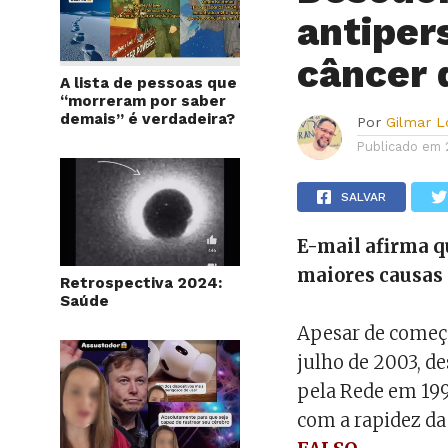
antiper
câncer
A lista de pessoas que
“morreram por saber
demais” é verdadeira?
Por
Gilmar 
Publicado em
SALVAR
E-mail afirma q
maiores causas
Retrospectiva 2024:
Saúde
Apesar de começa
julho de 2003, d
pela Rede em 199
com a rapidez da