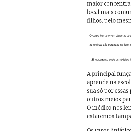
maior concentraç
local mais comu
filhos, pelo mes
O corpo humano tem algumas áreas 
as toxinas são purgadas na form
…É justamente onde os nódulos li
A principal funçã
aprende na esco
sua só por essas
outros meios para 
O médico nos lem
estaremos tampa
Os vasos linfáti