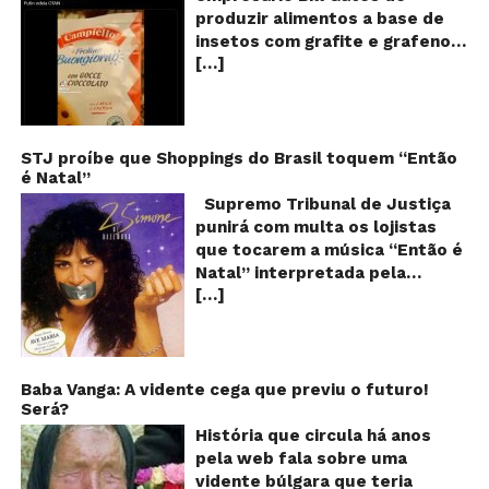
d
produzir alimentos a base de
sa
insetos com grafite e grafeno
c
[…]
com o objetivo de reduzir a
in
gr
população! Será verdade?
e
Vídeos e textos com
gr
acusações começaram a se
espalhar nas redes sociais na
STJ proíbe que Shoppings do Brasil toquem “Então
é Natal”
segunda quinzena de agosto de
2024 e afirmam que as
Supremo Tribunal de Justiça
empresas do milionário norte-
punirá com multa os lojistas
americano Bill Gates estariam
que tocarem a música “Então é
fabricando alimentos a base de
Natal” interpretada pela
insetos, e contaminados com
[…]
cantora Simone! Será? De
grafite e grafeno. Venenos que
acordo com notícia publicada
ajudaria a dar prosseguimento
em diversos sites e blogs (e
de um “plano global” da
amplamente divulgada nas
redução populacional. O alerta
redes sociais), uma das
Baba Vanga: A vidente cega que previu o futuro!
também explica que o selo com
Será?
canções mais populares do
o desenho de um sapo denuncia
Natal brasileiro estaria proibida
História que circula há anos
esse tipo de produto, que deve
de ser executada nos
pela web fala sobre uma
ser evitado a todo custo! Será
Shoppings do país. Mas será
vidente búlgara que teria