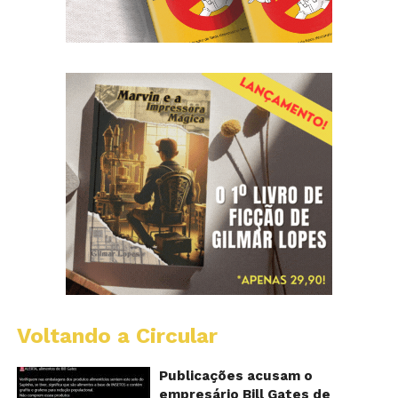
Voltando a Circular
Al
c
o
Publicações acusam o
se
empresário Bill Gates de