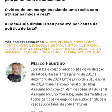
O vídeo de um monge escalando uma rocha sem
utilizar as mãos é real?
A Coca-Cola diminuiu seu produto por causa da
política de Lula?
TÓPICOS RELACIONADOS:
ALERTA
,
CERTIDÃO
,
COMPROVANTE
,
CONTADO
,
DADOS
,
ELEIÇÕES
,
ELEITORAL
,
ELETRÔNICA
,
ENTREGOU
,
EUVOTOSEMFAKE
,
FALSO
,
MESÁRIO
,
MODIFICADO
,
PEDIDO
,
POLÍTICA
,
QUITAÇÃO
,
RECEBERAM
,
TRANSMISSÃO
,
TSE
,
URNA
,
VIRAL
,
VOTAÇÃO
Marco Faustino
Jornalista e colaborador do site de verificação
de fatos E-farsas entre janeiro de 2019 e
dezembro de 2020. Entre junho de 2015 e abril
de 2018, trabalhei como redator do blog
AssombradO.com.br, além de roteirista do canal
AssombradO, no YouTube, onde desmistificava
todos os tipos de engodos pseudocientíficos e
casos supostamente sobrenaturais.