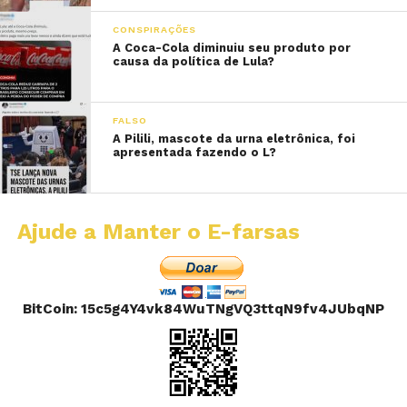
CONSPIRAÇÕES
A Coca-Cola diminuiu seu produto por
causa da política de Lula?
FALSO
A Pilili, mascote da urna eletrônica, foi
apresentada fazendo o L?
Ajude a Manter o E-farsas
BitCoin: 15c5g4Y4vk84WuTNgVQ3ttqN9fv4JUbqNP