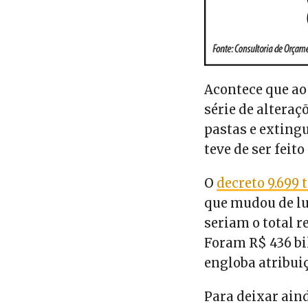
Acontece que ao
série de altera
pastas e exting
teve de ser feit
O
decreto 9.699 
que mudou de lu
seriam o total r
Foram R$ 436 bi
engloba atribui
Para deixar ain