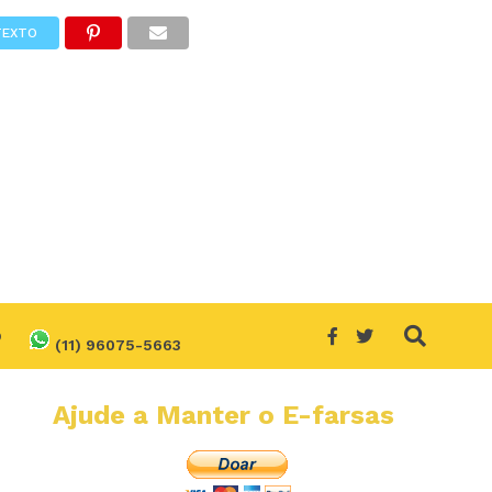
TEXTO
O
(11) 96075-5663
Ajude a Manter o E-farsas