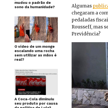
mudou o padrão de
Algumas
public
sono da humanidade?
chegaram a comp
pedaladas fisc
Rousseff, mas s
Previdência?
O vídeo de um monge
escalando uma rocha
sem utilizar as mãos é
real?
A Coca-Cola diminuiu
seu produto por causa
da política de Lula?