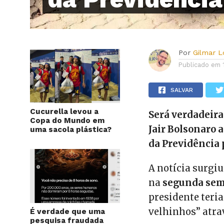
Por
Gilmar 
Publicado em
SALVAR
Cucurella levou a
Será verdadeira
Copa do Mundo em
Jair Bolsonaro 
uma sacola plástica?
da Previdência 
A notícia surgiu
na
segunda sema
presidente teria
velhinhos” atrav
É verdade que uma
pesquisa fraudada