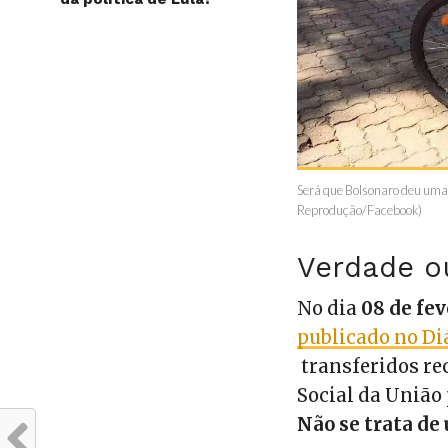
Será que Bolsonaro deu uma p
Reprodução/Facebook)
Verdade o
No dia
08 de fev
publicado no Diá
transferidos re
Social da União
Não se trata de