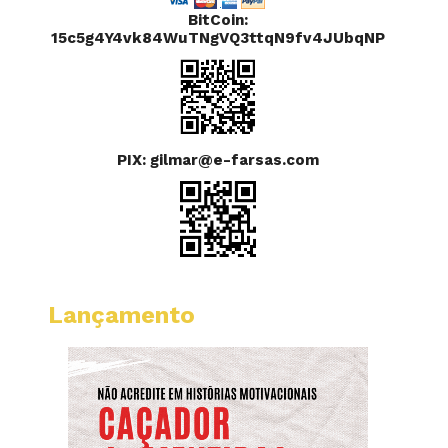
BitCoin:
15c5g4Y4vk84WuTNgVQ3ttqN9fv4JUbqNP
PIX: gilmar@e-farsas.com
Lançamento