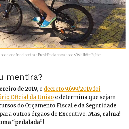
edalada fiscal contra a Previdência no valor de 606 bilhões? (foto:
u mentira?
ereiro de 2019
, o
decreto 9.699/2019 foi
rio Oficial da União
e determina que sejam
cursos do Orçamento Fiscal e da Seguridade
 para outros órgãos do Executivo.
Mas, calma!
 uma “pedalada”!