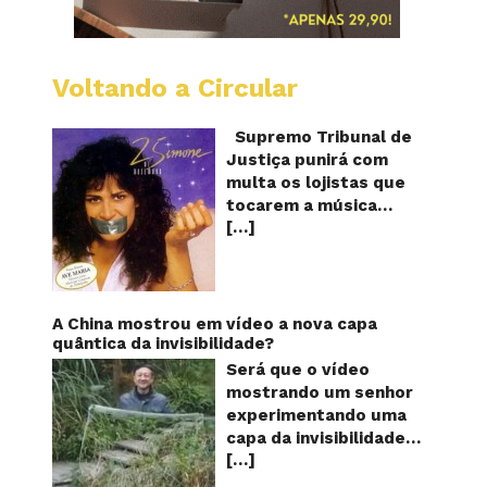
Voltando a Circular
STJ
proíbe
que
Supremo Tribunal de
Shoppi
Justiça punirá com
do
multa os lojistas que
Brasil
tocarem a música
toque
[…]
“Então é Natal”
“Então
é
interpretada pela
Natal”
cantora Simone! Será?
De acordo com notícia
publicada em diversos
A China mostrou em vídeo a nova capa
sites e blogs (e
quântica da invisibilidade?
amplamente divulgada
Será que o vídeo
nas redes sociais),
mostrando um senhor
uma das canções mais
experimentando uma
populares do Natal
capa da invisibilidade
brasileiro estaria
[…]
em um jardim é
proibida de ser
verdadeiro ou falso? O